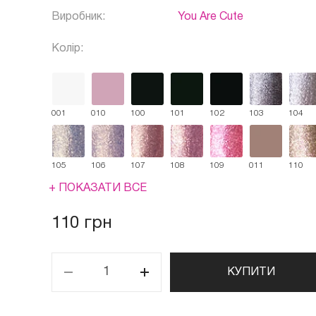
Виробник:
You Are Cute
Колір:
001
010
100
101
102
103
104
105
106
107
108
109
011
110
+ ПОКАЗАТИ ВСЕ
110 грн
КУПИТИ