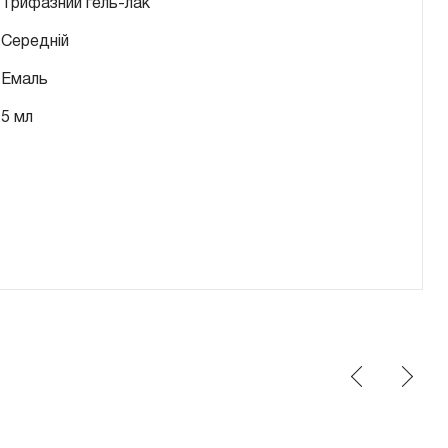
Трифазний гель-лак
Середній
Емаль
5 мл