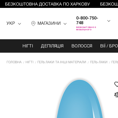
0-800-750-
748
УКР
МАГАЗИНИ
БЕЗКОШТОВНО З
МОБІЛЬНОГО
НІГТІ
ДЕПІЛЯЦІЯ
ВОЛОССЯ
ВІЇ / БР
ГОЛОВНА
НІГТІ
ГЕЛЬ ЛАКИ ТА ІНШІ МАТЕРІАЛИ
ГЕЛЬ-ЛАКИ
ГЕЛ