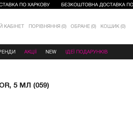
Й КАБIНЕТ
ПОРІВНЯННЯ
0
ОБРАНЕ
0
КОШИК
0
РЕНДИ
АКЦІЇ
NEW
ІДЕЇ ПОДАРУНКІВ
, 5 МЛ (059)