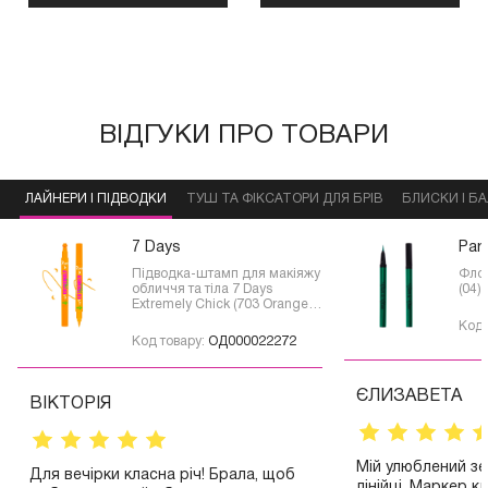
ВІДГУКИ ПРО ТОВАРИ
ЛАЙНЕРИ І ПІДВОДКИ
ТУШ ТА ФІКСАТОРИ ДЛЯ БРІВ
БЛИСКИ І Б
7 Days
Par
Підводка-штамп для макіяжу
Флом
обличчя та тіла 7 Days
(04)
Extremely Chick (703 Orange
moon)
Код 
Код товару:
ОД000022272
ЄЛИЗАВЕТА
ВІКТОРІЯ
Мій улюблений зел
Для вечірки класна річ! Брала, щоб
лінійці. Маркер к