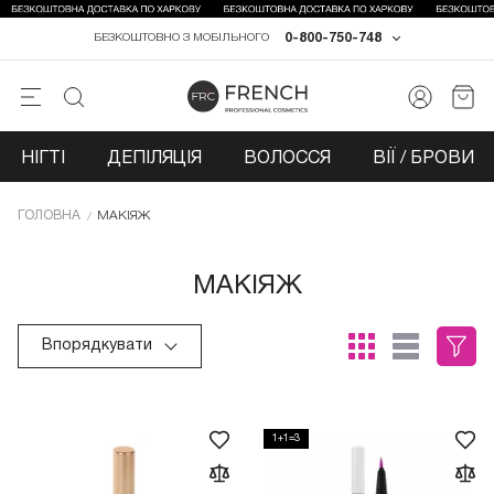
0-800-750-748
БЕЗКОШТОВНО З МОБІЛЬНОГО
НІГТІ
ДЕПІЛЯЦІЯ
ВОЛОССЯ
ВІЇ / БРОВИ
ГОЛОВНА
МАКІЯЖ
МАКІЯЖ
Впорядкувати
1+1=3