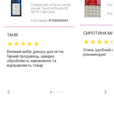
Стікери для нігтів на липкій
Слай
основі Touch &VSnails 3D
SETS 1 (8x12см)
Код 
Код товару:
ХГ000004943
СИРОТИНА МА
ТАНЯ
Очень удобный в 
Великий вибір декору для нігтів.
рекомендую!
Гарний продавець, швидко
обробляють замовлення та
відправляють товар