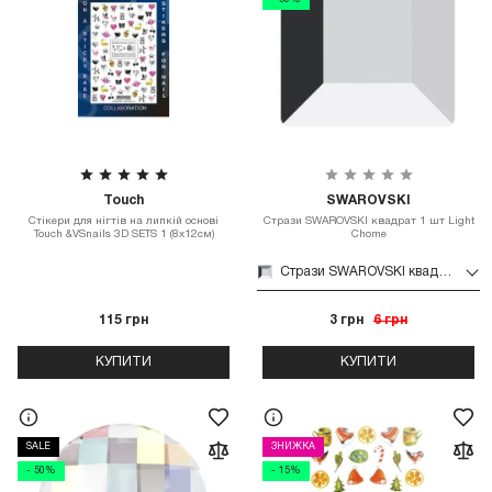
- 50%
Touch
SWAROVSKI
Стікери для нігтів на липкій основі
Стрази SWAROVSKI квадрат 1 шт Light
Touch &VSnails 3D SETS 1 (8x12см)
Chome
Стрази SWAROVSKI квадрат 1 шт Light Chome
115 грн
3 грн
6 грн
КУПИТИ
КУПИТИ
SALE
ЗНИЖКА
- 50%
- 15%