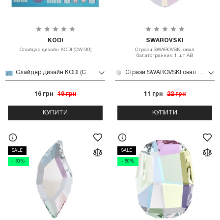
KODI
SWAROVSKI
Слайдер дизайн KODI (CW-30)
Стрази SWAROVSKI овал
багатогранник 1 шт AB
Слайдер дизайн KODI (CW-30)
Стрази SWAROVSKI овал багатогранник 1 шт AB
16 грн
19 грн
11 грн
22 грн
КУПИТИ
КУПИТИ
SALE
SALE
- 50%
- 50%