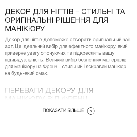
ДЕКОР ДЛЯ НІГТІВ – СТИЛЬНІ ТА
ОРИГІНАЛЬНІ РІШЕННЯ ДЛЯ
МАНІКЮРУ
Декор для нігтів допоможе створити оригінальний nail-
арт. Це ідеальний вибір для ефектного манікюру, який
приверне увагу оточуючих та підкреслить вашу
індивідуальність. Великий вибір безпечних матеріалів
для манікюру на Френч – стильний і яскравий манікюр
на будь-який смак.
ПЕРЕВАГИ ДЕКОРУ ДЛЯ
МАНІКЮРУ ВІД ФРЕНЧ
ПОКАЗАТИ БІЛЬШЕ
На сайті Френч ви можете купити
декор для нігтів
для будь-якого дизайну, наприклад, пил для нігтів,
фольга для нігтів тощо.