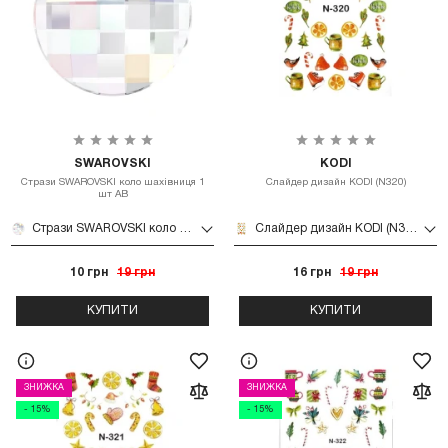
SWAROVSKI
KODI
Стрази SWAROVSKI коло шахівниця 1
Слайдер дизайн KODI (N320)
шт AB
Стрази SWAROVSKI коло шахівниця 1 шт AB
Слайдер дизайн KODI (N320)
10 грн
19 грн
16 грн
19 грн
КУПИТИ
КУПИТИ
ЗНИЖКА
ЗНИЖКА
- 15%
- 15%