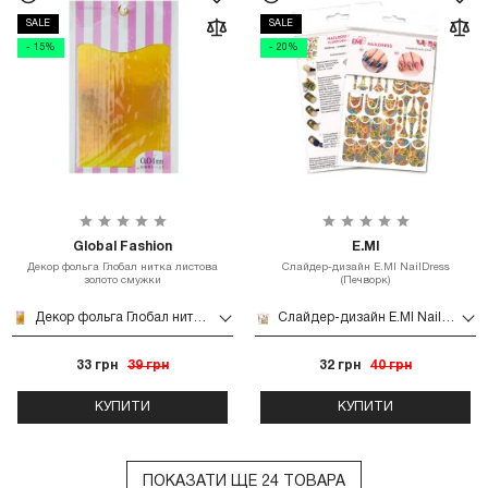
SALE
SALE
- 15%
- 20%
Global Fashion
E.MI
Декор фольга Глобал нитка листова
Слайдер-дизайн E.MI NailDress
золото смужки
(Печворк)
Декор фольга Глобал нитка листова золото смужки
Слайдер-дизайн E.MI NailDress (Печворк)
33 грн
39 грн
32 грн
40 грн
КУПИТИ
КУПИТИ
ПОКАЗАТИ ЩЕ 24 ТОВАРА