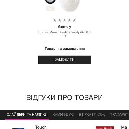
Gemely
Втирка Mirror Powder Gemely (Veil 0,3
г)
Товар під замовлення
ЗАМОВИТИ
ВІДГУКИ ПРО ТОВАРИ
СЛАЙДЕРИ ТА НАЛІПКИ
КАМІФУБУКІ
ВТІРКА І ПІСОК
ТРАФАРЕТ
Touch
Мас