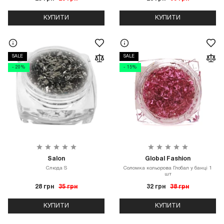
КУПИТИ
КУПИТИ
SALE
SALE
- 20%
- 15%
Salon
Global Fashion
Слюда S
Соломка кольорова Глобал у банці 1
шт
28 грн
35 грн
32 грн
38 грн
КУПИТИ
КУПИТИ