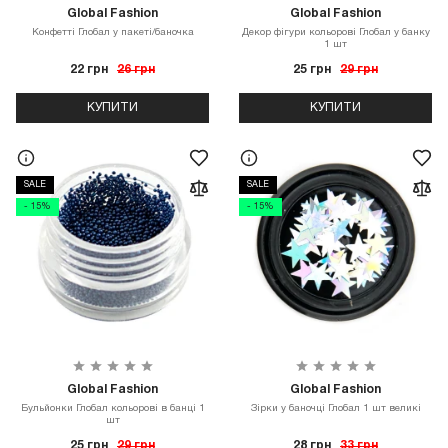
Global Fashion
Global Fashion
Конфетті Глобал у пакеті/баночка
Декор фігури кольорові Глобал у банку
1 шт
22 грн
26 грн
25 грн
29 грн
КУПИТИ
КУПИТИ
SALE
SALE
- 15%
- 15%
Global Fashion
Global Fashion
Бульйонки Глобал кольорові в банці 1
Зірки у баночці Глобал 1 шт великі
шт
25 грн
29 грн
28 грн
33 грн