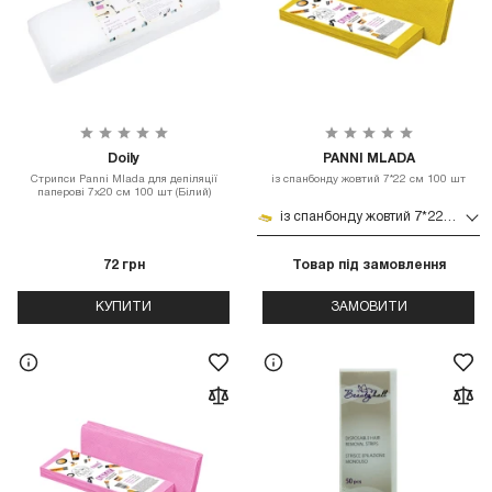
Doily
PANNI MLADA
Стрипси Panni Mlada для депіляції
із спанбонду жовтий 7*22 см 100 шт
паперові 7х20 см 100 шт (Білий)
із спанбонду жовтий 7*22 см 100 шт
72 грн
Товар під замовлення
КУПИТИ
ЗАМОВИТИ