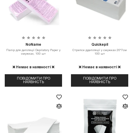
NoName
Quickepil
Папір для депіляції Depilatory Paper у
Стрипси ддепіляції у смужках 20*7см
смужках, 100 шт
100 шт
❌ Немає в наявності ❌
❌ Немає в наявності ❌
ПОВІДОМИТИ ПРО
ПОВІДОМИТИ ПРО
НАЯВНІСТЬ
НАЯВНІСТЬ