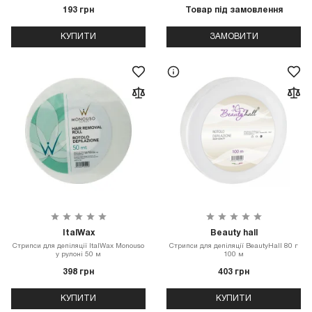
193 грн
Товар під замовлення
КУПИТИ
ЗАМОВИТИ
ItalWax
Beauty hall
Стрипси для депіляції ItalWax Monouso
Стрипси для депіляції BeautyHall 80 г
у рулоні 50 м
100 м
398 грн
403 грн
КУПИТИ
КУПИТИ