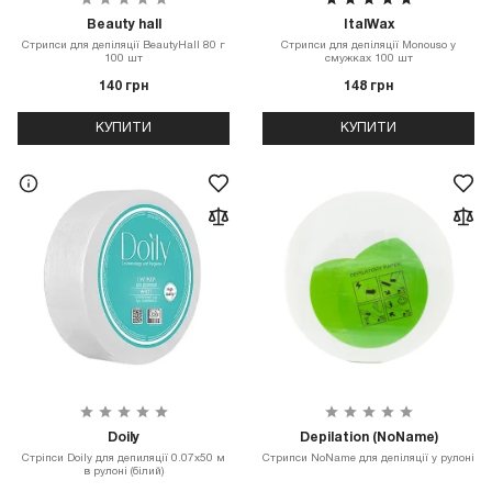
Beauty hall
ItalWax
Стрипси для депіляції BeautyHall 80 г
Стрипси для депіляції Monouso у
100 шт
смужках 100 шт
140 грн
148 грн
КУПИТИ
КУПИТИ
Doily
Depilation (NoName)
Стріпси Doily для депиляції 0.07х50 м
Стрипси NoName для депіляції у рулоні
в рулоні (білий)