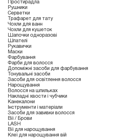
Простирадла
Рушники
Серветки
Трафарет для тату
Чохли для ванн
Чохли для кушеток
Шапочки одноразові
Шпателі
Рукавички
Маски
Фарбування
Фарби для волосся
Допоміжні засоби для фарбування
Тонувальні засоби
Засоби для освітлення волосся
Нарощування
Волосся на шпильках
Накладні хвости і чубчики
Канекалони
Інструменти і матеріали
Засоби для завивки волосся
Вії / Брови
LASH
Вії для нарощування
Клеї для нарощування вій