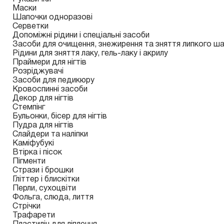
Маски
Шапочки одноразові
Серветки
Допоміжні рідини і спеціальні засоби
Засоби для очищення, знежирення та зняття липкого ш
Рідини для зняття лаку, гель-лаку і акрилу
Праймери для нігтів
Розріджувачі
Засоби для педикюру
Кровоспинні засоби
Декор для нігтів
Стемпінг
Бульонки, бісер для нігтів
Пудра для нігтів
Слайдери та наліпки
Каміфубукі
Втірка і пісок
Пігменти
Стрази і брошки
Гліттер і блискітки
Перли, сухоцвіти
Фольга, слюда, лиття
Стрічки
Трафарети