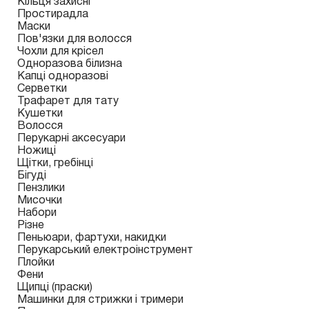
Кільця захисні
Простирадла
Маски
Пов'язки для волосся
Чохли для крісел
Одноразова білизна
Капці одноразові
Серветки
Трафарет для тату
Кушетки
Волосся
Перукарні аксесуари
Ножиці
Щітки, гребінці
Бігуді
Пензлики
Мисочки
Набори
Різне
Пеньюари, фартухи, накидки
Перукарський електроінструмент
Плойки
Фени
Щипці (праски)
Машинки для стрижки і тримери