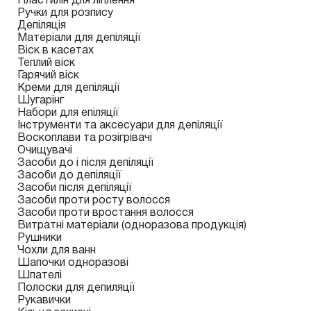
Пластилін для ліплення
Ручки для розпису
Депіляція
Матеріали для депіляції
Віск в касетах
Теплий віск
Гарячий віск
Креми для депіляції
Шугарінг
Набори для епіляції
Інструменти та аксесуари для депіляції
Воскоплави та розігрівачі
Очищувачі
Засоби до і після депіляції
Засоби до депіляції
Засоби після депіляції
Засоби проти росту волосся
Засоби проти вростання волосся
Витратні матеріали (одноразова продукція)
Рушники
Чохли для ванн
Шапочки одноразові
Шпателі
Полоски для депиляції
Рукавички