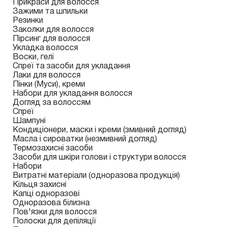
Прикраси для волосся
Зажими та шпильки
Резинки
Заколки для волосся
Пірсинг для волосся
Укладка волосся
Воски, гелі
Спреї та засоби для укладання
Лаки для волосся
Пінки (Муси), креми
Набори для укладання волосся
Догляд за волоссям
Спреї
Шампуні
Кондиціонери, маски і креми (змивний догляд)
Масла і сироватки (незмивний догляд)
Термозахисні засоби
Засоби для шкіри голови і структури волосся
Набори
Витратні матеріали (одноразова продукція)
Кільця захисні
Капці одноразові
Одноразова білизна
Пов'язки для волосся
Полоски для депіляції