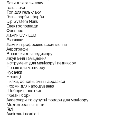
Бази для гель-лаку
Гель-лаки
Топ для гель-лаку
Гель-фарби і фарби
Dip System Nails
Електроприлади
Фрезера
Лампи UV / LED
Витяжки
Лампи і професійне висвітлення
Аерографи
Ванночки для педикюру
Лікування і зміцнення
Інструмент для манікюру і педикюру
Пензлі для манікюру
Кусачки
Ножиці
Пилки, основи, змінні абразиви
Форми для нарощування
Шабери (лопатки)
Фрези і бори
Аксесуари та супутні товари для манікюру
Моделювання нігтів
Гелі
Акрігель і полігелі