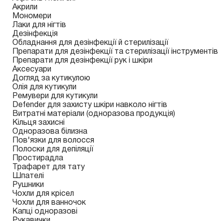
Акрили
Мономери
Лаки для нігтів
Дезінфекція
Обладнання для дезінфекції й стерилізації
Препарати для дезінфекції та стерилізації інструментів
Препарати для дезінфекції рук і шкіри
Аксесуари
Догляд за кутикулою
Олія для кутикули
Ремувери для кутикули
Defender для захисту шкіри навколо нігтів
Витратні матеріали (одноразова продукція)
Кільця захисні
Одноразова білизна
Пов'язки для волосся
Полоски для депіляції
Простирадла
Трафарет для тату
Шпателі
Рушники
Чохли для крісел
Чохли для ванночок
Капці одноразові
Рукавички