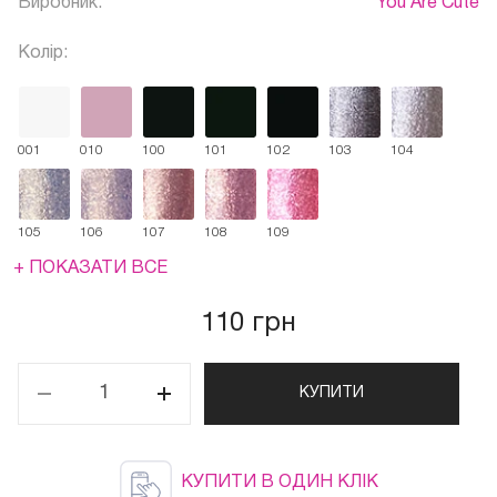
Виробник:
You Are Cute
Колір:
001
010
100
101
102
103
104
105
106
107
108
109
+ ПОКАЗАТИ ВСЕ
110 грн
КУПИТИ
КУПИТИ В ОДИН КЛІК