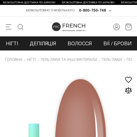
0-800-750-748
БЕЗКОШТОВНО З МОБІЛЬНОГО
НІГТІ
ДЕПІЛЯЦІЯ
ВОЛОССЯ
ВІЇ / БРОВИ
ГОЛОВНА
НІГТІ
ГЕЛЬ ЛАКИ ТА ІНШІ МАТЕРІАЛИ
ГЕЛЬ-ЛАКИ
ГЕЛЬ