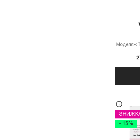
Моделяж T
2
ЗНИЖК
- 15%