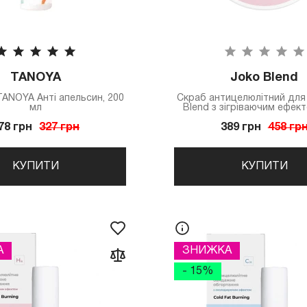
TANOYA
Joko Blend
ANOYA Анті апельсин, 200
Скраб антицелюлітний для 
мл
Blend з зігріваючим ефект
78 грн
327 грн
389 грн
458 гр
КУПИТИ
КУПИТИ
А
ЗНИЖКА
- 15%