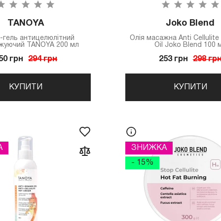
TANOYA
Joko Blend
-гель антицелюлітний
Олія масажна Anti Cellulit
жуючий TANOYA 200 мл
Oil Joko Blend 100 
50 грн
294 грн
253 грн
298 гр
КУПИТИ
КУПИТИ
А
ЗНИЖКА
- 15%