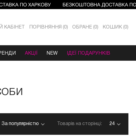
Й КАБIНЕТ
ПОРІВНЯННЯ
0
ОБРАНЕ
0
КОШИК
0
РЕНДИ
АКЦІЇ
NEW
ІДЕЇ ПОДАРУНКІВ
СОБИ
За популярністю
Товарів на сторінці:
24