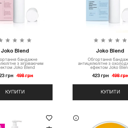
Joko Blend
Joko Blend
ортання бандажне
Обгортання банда
люлітне з зігріваючим
антицелюлітне з охоло
ектом Joko Blend
ефектом Joko Blen
23 грн
498 грн
423 грн
498 гр
КУПИТИ
КУПИТИ
А