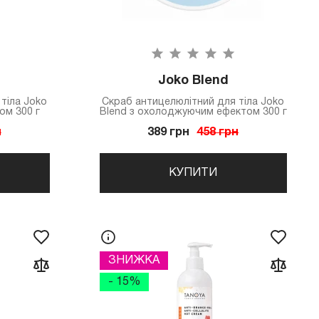
Joko Blend
тіла Joko
Скраб антицелюлітний для тіла Joko
ом 300 г
Blend з охолоджуючим ефектом 300 г
н
389 грн
458 грн
КУПИТИ
ЗНИЖКА
- 15%