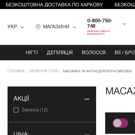
0-800-750-
748
УКР
МАГАЗИНИ
БЕЗКОШТОВНО З
МОБІЛЬНОГО
НІГТІ
ДЕПІЛЯЦІЯ
ВОЛОССЯ
ВІЇ / БР
ГОЛОВНА
ОБЛИЧЧЯ І ТІЛО
МАСАЖНІ ТА АНТИЦЕЛЮЛІТНІ ЗАСОБИ
МАСА
АКЦІЇ
Знижка
(12)