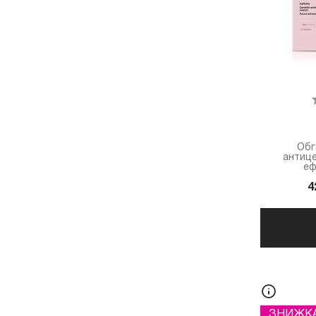
Обг
антице
еф
4
ЗНИЖК