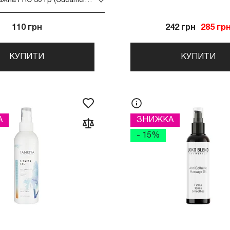
Свічка масажна FRC 30 гр (Cucamelon (огірок-кавун)
110 грн
242 грн
285 гр
КУПИТИ
КУПИТИ
А
ЗНИЖКА
- 15%