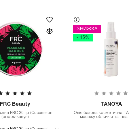
ЗНИЖКА
- 15%
FRC Beauty
TANOYA
ажна FRC 30 гр (Cucamelon
Олія базова косметична T
(огірок-кавун)
масажу обличчя та тіла