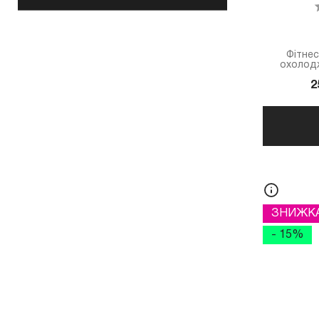
Фітнес
охолод
2
ЗНИЖК
- 15%