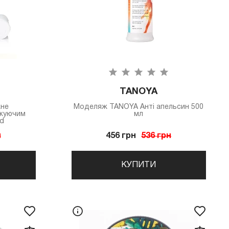
TANOYA
жне
Моделяж TANOYA Анті апельсин 500
джуючим
мл
d
н
456 грн
536 грн
КУПИТИ