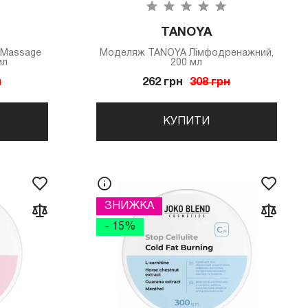
TANOYA
e Massage
Моделяж TANOYA Лімфодренажний,
мл
200 мл
н
262 грн
308 грн
КУПИТИ
ЗНИЖКА
- 15%