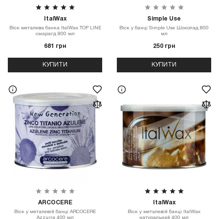
ItalWax
Simple Use
Віск металева банка ItalWax TOP LINE
Віск у банці Simple Use Шоколад 800
смарагд 800 мл
мл
681 грн
250 грн
КУПИТИ
КУПИТИ
ARCOCERE
ItalWax
Віск у металевій банці ARCOCERE
Віск у металевій банці ItalWax
Azzurra 400 мл
натуральний 400 мл