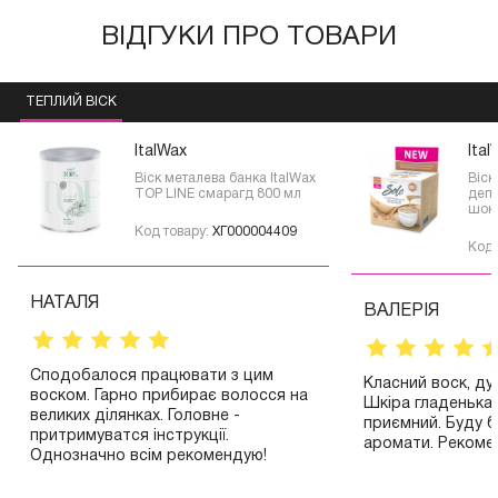
ВІДГУКИ ПРО ТОВАРИ
ТЕПЛИЙ ВІСК
ItalWax
Ital
Віск металева банка ItalWax
Віск
TOP LINE смарагд 800 мл
депі
шок
Код товару:
ХГ000004409
Код 
НАТАЛЯ
ВАЛЕРІЯ
Сподобалося працювати з цим
Класний воск, д
воском. Гарно прибирає волосся на
Шкіра гладенька
великих ділянках. Головне -
приємний. Буду б
притримуватся інструкції.
аромати. Рекоме
Однозначно всім рекомендую!