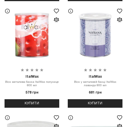
ItalWax
ItalWax
Віск металева банка ItalWax полуниця
Віск у металевій банці ItalWax
800 мл
лаванда 800 мл
578 грн
681 грн
КУПИТИ
КУПИТИ