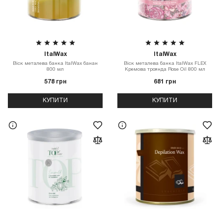
ItalWax
ItalWax
Віск металева банка ItalWax банан
Віск металева банка ItalWax FLEX
800 мл
Кремова троянда Rose Oil 800 мл
578 грн
681 грн
КУПИТИ
КУПИТИ