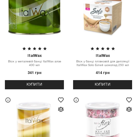
ItalWax
ItalWax
Віск у металевій банці ItalWax алое
Віск у банці плівковій для депіляції
400 мл
ItalWax Solo Білий шоколад 250 мл
341 грн
414 грн
КУПИТИ
КУПИТИ