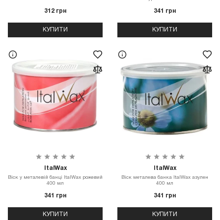
312 грн
341 грн
КУПИТИ
КУПИТИ
ItalWax
ItalWax
Віск у металевій банці ItalWax рожевий
Віск металева банка ItalWax азулен
400 мл
400 мл
341 грн
341 грн
КУПИТИ
КУПИТИ