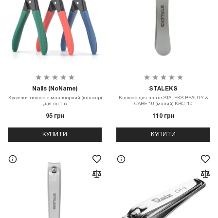
Nails (NoName)
STALEKS
Кусачки типсоріз манікюрний (кніпсер)
Кніпсер для нігтів STALEKS BEAUTY &
для нігтів
CARE 10 (малий) KBC-10
95 грн
110 грн
КУПИТИ
КУПИТИ