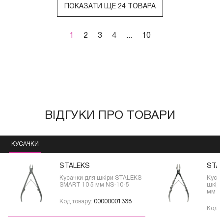
ПОКАЗАТИ ЩЕ 24 ТОВАРА
1
2
3
4
...
10
ВІДГУКИ ПРО ТОВАРИ
КУСАЧКИ
STALEKS
STA
Кусачки для шкіри STALEKS
Куса
SMART 10 5 мм NS-10-5
шкір
мм N
Код товару:
00000001338
Код 