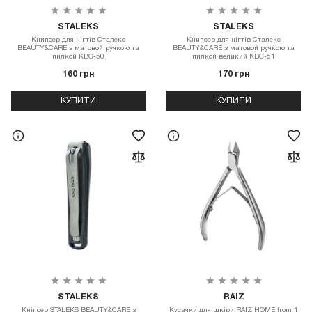
STALEKS
STALEKS
Книпсер для нігтів Сталекс
Книпсер для нігтів Сталекс
BEAUTY&CARE з матовой ручкою та
BEAUTY&CARE з матовой ручкою та
пилкой KBC-50
пилкой великий KBC-51
160 грн
170 грн
КУПИТИ
КУПИТИ
STALEKS
RAIZ
Кніпсер STALEKS BEAUTY&CARE з
Кусачки для шкіри RAIZ HOME from 1