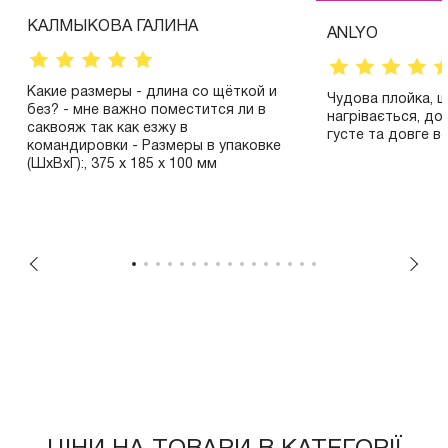
КАЛМЫКОВА ГАЛИНА
ANLYO
Какие размеры - длина со щёткой и
Чудова плойка, 
без? - мне важно поместится ли в
нагрівається, д
саквояж так как езжу в
густе та довге в
командировки - Размеры в упаковке
(ШxВxГ):, 375 x 185 x 100 мм