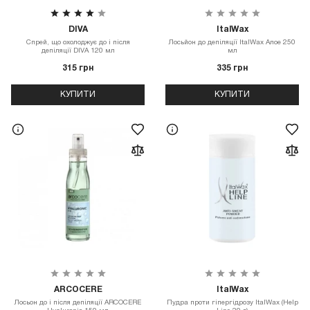
DIVA
ItalWax
Спрей, що охолоджує до і після
Лосьйон до депіляції ItalWax Алое 250
депіляції DIVA 120 мл
мл
315 грн
335 грн
КУПИТИ
КУПИТИ
ARCOCERE
ItalWax
Лосьон до і після депіляції ARCOCERE
Пудра проти гіпергідрозу ItalWax (Help