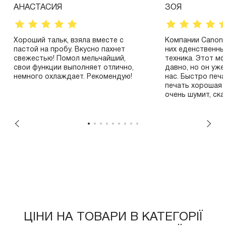
АНАСТАСИЯ
ЗОЯ
Хороший тальк, взяла вместе с
Компании Canon 
пастой на пробу. Вкусно пахнет
них еденственны
свежестью! Помол мельчайший,
техника. Этот мф
свои функции выполняет отлично,
давно, но он уж
немного охлаждает. Рекомендую!
нас. Быстро печа
печать хорошая 
очень шумит, ска
плохо. Wi-Fi подключили быстро
помог видео-обз
Пока нареканий 
хороший.
ЦІНИ НА ТОВАРИ В КАТЕГОРІЇ