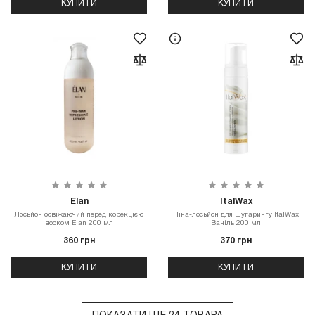
КУПИТИ
КУПИТИ
Elan
ItalWax
Лосьйон освіжаючий перед корекцією
Піна-лосьйон для шугарингу ItalWax
воском Elan 200 мл
Ваніль 200 мл
360 грн
370 грн
КУПИТИ
КУПИТИ