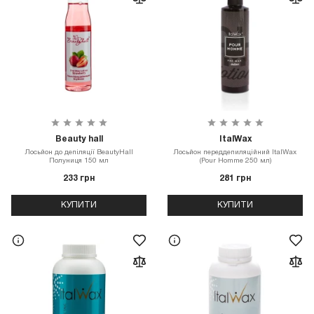
Beauty hall
ItalWax
Лосьйон до депіляції BeautyHall
Лосьйон переддепиляційний ItalWax
Полуниця 150 мл
(Pour Homme 250 мл)
233 грн
281 грн
КУПИТИ
КУПИТИ