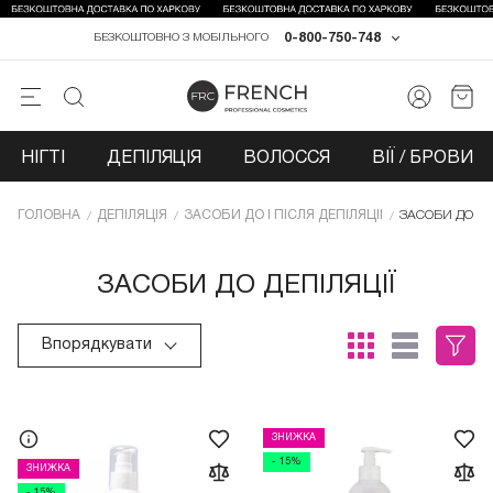
0-800-750-748
БЕЗКОШТОВНО З МОБІЛЬНОГО
НІГТІ
ДЕПІЛЯЦІЯ
ВОЛОССЯ
ВІЇ / БРОВИ
ГОЛОВНА
ДЕПІЛЯЦІЯ
ЗАСОБИ ДО І ПІСЛЯ ДЕПІЛЯЦІЇ
ЗАСОБИ ДО ДЕ
ЗАСОБИ ДО ДЕПІЛЯЦІЇ
Впорядкувати
ЗНИЖКА
- 15%
ЗНИЖКА