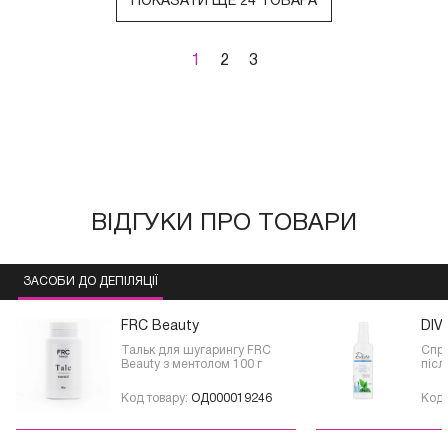
ПОКАЗАТИ ЩЕ 24 ТОВАРА
1
2
3
ВІДГУКИ ПРО ТОВАРИ
ЗАСОБИ ДО ДЕПІЛЯЦІЇ
FRC Beauty
DIV
Тальк для шугарингу FRC
Спре
Beauty з ментолом 100 г
післ
Код товару:
ОД000019246
Код 