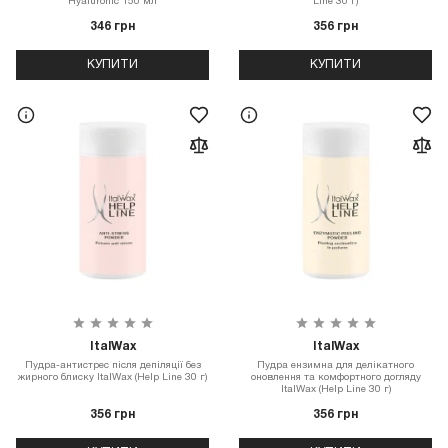
Hyaluronic 150 мл
Line 30 г)
346 грн
356 грн
КУПИТИ
КУПИТИ
ItalWax
ItalWax
Пудра-антистрес після депіляції без
Пудра ензимна для делікатного
жирного блиску ItalWax (Help Line 30 г)
оновлення та комфортного догляду
ItalWax (Help Line 30 г)
356 грн
356 грн