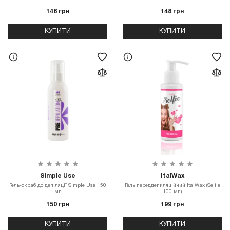
148 грн
148 грн
КУПИТИ
КУПИТИ
Simple Use
ItalWax
Гель-скраб до депіляції Simple Use 150
Гель переддепиляційний ItalWax (Selfie
мл
100 мл)
150 грн
199 грн
КУПИТИ
КУПИТИ