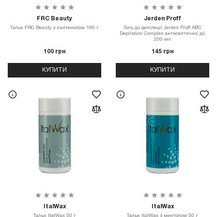
FRC Beauty
Jerden Proff
Тальк FRC Beauty з пантенолом 100 г
Гель до депіляції Jerden Proff ABC
Depilation Complex антисептичної дії
200 мл
100 грн
145 грн
КУПИТИ
КУПИТИ
ItalWax
ItalWax
Тальк ItalWax 50 г
Тальк ItalWax з ментолом 50 г