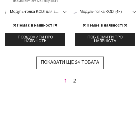
перманентного макіяжу (5SF)
Модуль-голка KODI для апарату перманентного макіяжу (5SF)
Модуль-голка KODI (4F)
❌ Немає в наявності ❌
❌ Немає в наявності ❌
ПОВІДОМИТИ ПРО
ПОВІДОМИТИ ПРО
НАЯВНІСТЬ
НАЯВНІСТЬ
ПОКАЗАТИ ЩЕ 24 ТОВАРА
1
2