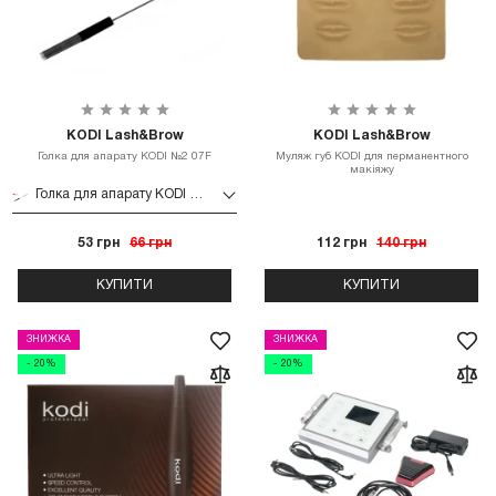
KODI Lash&Brow
KODI Lash&Brow
Голка для апарату KODI №2 07F
Муляж губ KODI для перманентного
макіяжу
Голка для апарату KODI №2 07F
53 грн
66 грн
112 грн
140 грн
КУПИТИ
КУПИТИ
ЗНИЖКА
ЗНИЖКА
- 20%
- 20%