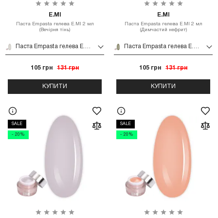
E.MI
E.MI
Паста Empasta гелева E.MI 2 мл
Паста Empasta гелева E.MI 2 мл
(Вечірня тінь)
(Димчастий нефрит)
Паста Empasta гелева E.MI 2 мл (Вечірня тінь)
Паста Empasta гелева E.MI 2 мл (Димчастий нефрит)
105 грн
131 грн
105 грн
131 грн
КУПИТИ
КУПИТИ
SALE
SALE
- 20%
- 20%