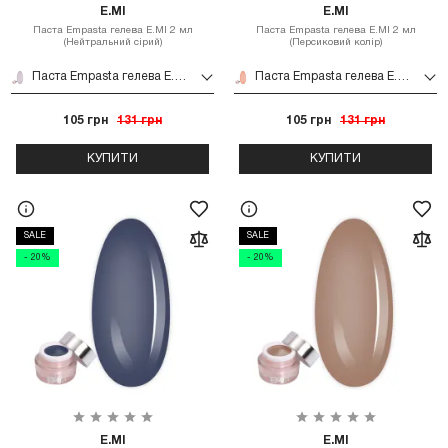
E.MI
E.MI
Паста Empasta гелева E.MI 2 мл
Паста Empasta гелева E.MI 2 мл
(Нейтральний сірий)
(Персиковий колір)
Паста Empasta гелева E.MI 2 мл (Нейтральний сірий)
Паста Empasta гелева E.MI 2 мл (Персиковий колір)
105 грн
131 грн
105 грн
131 грн
КУПИТИ
КУПИТИ
SALE
SALE
- 20%
- 20%
E.MI
E.MI