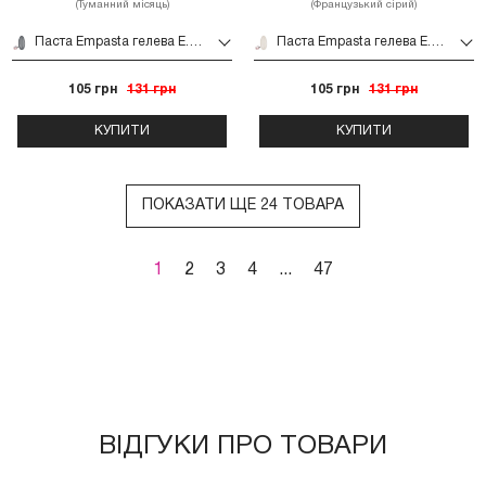
(Туманний місяць)
(Французький сірий)
Паста Empasta гелева E.MI 2 мл (Туманний місяць)
Паста Empasta гелева E.MI 2 мл (Французький сірий)
105 грн
131 грн
105 грн
131 грн
КУПИТИ
КУПИТИ
ПОКАЗАТИ ЩЕ 24 ТОВАРА
1
2
3
4
...
47
ВІДГУКИ ПРО ТОВАРИ