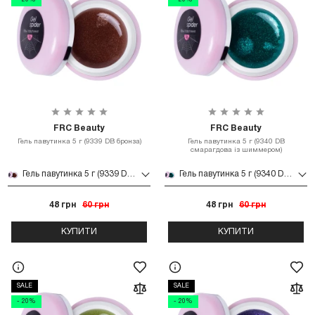
- 20%
- 20%
FRC Beauty
FRC Beauty
Гель павутинка 5 г (9339 DB бронза)
Гель павутинка 5 г (9340 DB
смарагдова із шиммером)
Гель павутинка 5 г (9339 DB бронза)
Гель павутинка 5 г (9340 DB смарагдова із шиммером)
48 грн
60 грн
48 грн
60 грн
КУПИТИ
КУПИТИ
SALE
SALE
- 20%
- 20%