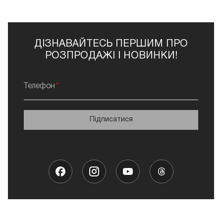
дизайнів.
МАТЕРІАЛИ ДЛЯ АЕРОГРАФІЇ НА
ФРЕНЧ
ДІЗНАВАЙТЕСЬ ПЕРШИМ ПРО
Окремо слід виділити фарби для аерографії, вони
наносяться за допомогою аерографа. Такі фарби для
РОЗПРОДАЖІ І НОВИНКИ!
манікюру Харків дозволяють створювати стильний
манікюр швидко та просто. Використання аерографа
Телефон
економить час майстра. Вони мають насичену
пігментацію, зручні у нанесенні. Такі фарби рівномірно
наносяться на поверхню, чудово підходять для
складних дизайнів, градієнтів та створення
Підписатися
різноманітних художніх елементів. На Френч фарба
для арт-манікюру Київ представлена в широкій палітрі
відтінків.
ГЕЛЬ-ФАРБИ ДЛЯ НІГТІВ ХАРКІВ
КУПИТИ НА ФРЕНЧ
На Френч представлені професійні гель-фарби Харків
на будь-який смак. Тут є все необхідне для створення
стильних та оригінальних дизайнів. На french-