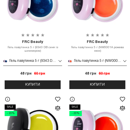
FRC Beauty
FRC Beauty
Гель павутинка 5 г (9343 DB синя із
Гель павутинка 5 г (NW0001A рожева
шиммером)
неон)
Гель павутинка 5 г (9343 DB синя із шиммером)
Гель павутинка 5 г (NW0001A рожева неон)
48 грн
60 грн
48 грн
60 грн
КУПИТИ
КУПИТИ
SALE
SALE
- 20%
- 20%