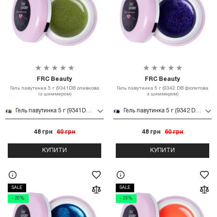
FRC Beauty
FRC Beauty
Гель павутинка 5 г (9341DB оливкова
Гель павутинка 5 г (9342 DB фіолетова
із шиммером)
з шиммером)
Гель павутинка 5 г (9341DB оливкова із шиммером)
Гель павутинка 5 г (9342 DB фіолетова з шиммером)
48 грн
60 грн
48 грн
60 грн
КУПИТИ
КУПИТИ
SALE
SALE
- 20%
- 20%