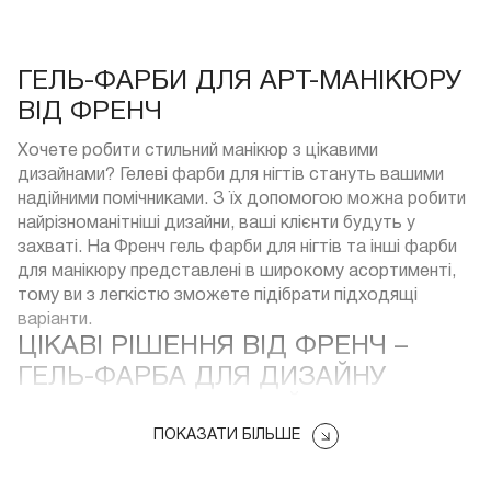
ГЕЛЬ-ФАРБИ ДЛЯ АРТ-МАНІКЮРУ
ВІД ФРЕНЧ
Хочете робити стильний манікюр з цікавими
дизайнами? Гелеві фарби для нігтів стануть вашими
надійними помічниками. З їх допомогою можна робити
найрізноманітніші дизайни, ваші клієнти будуть у
захваті. На Френч гель фарби для нігтів та інші фарби
для манікюру представлені в широкому асортименті,
тому ви з легкістю зможете підібрати підходящі
варіанти.
ЦІКАВІ РІШЕННЯ ВІД ФРЕНЧ –
ГЕЛЬ-ФАРБА ДЛЯ ДИЗАЙНУ
НІГТІВ НА БУДЬ-ЯКИЙ СМАК
ПОКАЗАТИ БІЛЬШЕ
Павутинка – трендові гелі, які створюють ефект
павутиння на нігтях, чорні і білі, кольорові і блискучі.