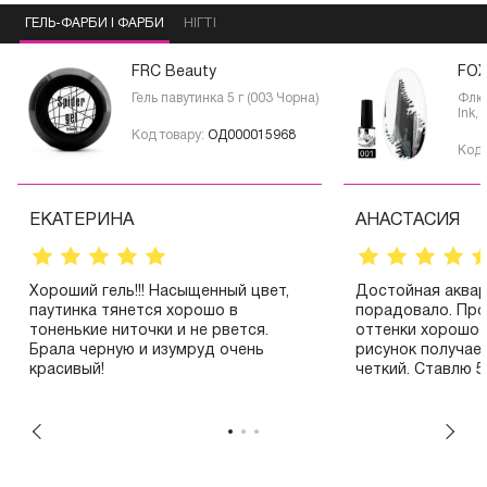
ГЕЛЬ-ФАРБИ І ФАРБИ
НІГТІ
FRC Beauty
FO
Гель павутинка 5 г (003 Чорна)
Флюї
Ink, 
Код товару:
ОД000015968
Код 
ЕКАТЕРИНА
АНАСТАСИЯ
Хороший гель!!! Насыщенный цвет,
Достойная аквар
паутинка тянется хорошо в
порадовало. Про
тоненькие ниточки и не рвется.
оттенки хорошо 
Брала черную и изумруд очень
рисунок получае
красивый!
четкий. Ставлю 5