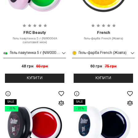
FRC Beauty
French
Гель павутинка 5 г (NW0004A
Гель-фарба French (Жовта)
салатовий неон)
Гель павутинка 5 г (NW0004A салатовий неон)
Гель-фарба French (Жовта)
48 грн
60 грн
60 грн
75 грн
КУПИТИ
КУПИТИ
SALE
SALE
- 20%
- 20%