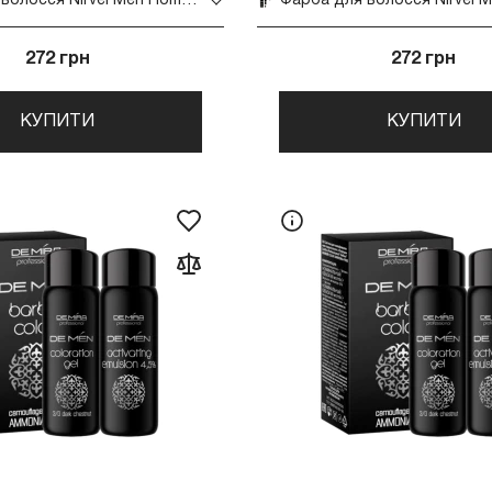
Фарба для волосся Nirvel Men Homme G3 30 мл
272 грн
272 грн
КУПИТИ
КУПИТИ