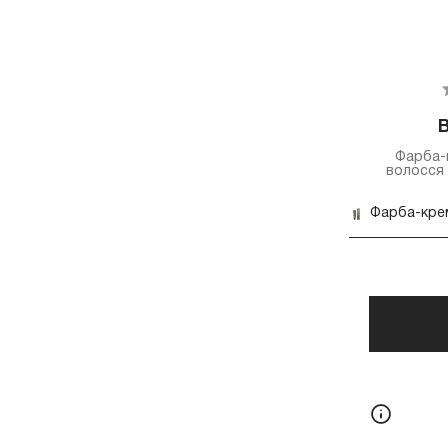
B
Фарба-
волосся M