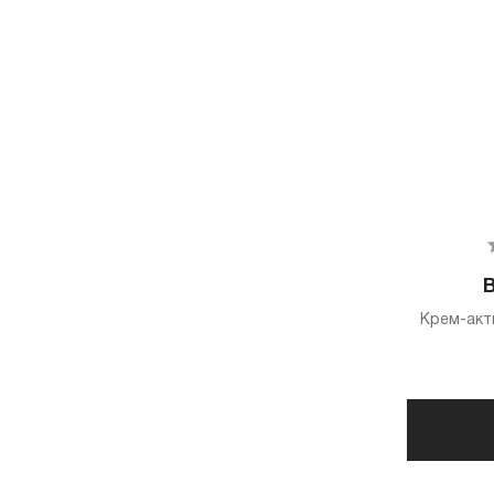
B
Крем-акт