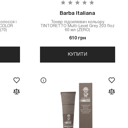
Barba Italiana
олосся і
Тонер підсилювач кольору
 COLOR
TINTORETTO Multi-Level Grey 203 floz
(70)
60 мл (ZERO)
610 грн
КУПИТИ