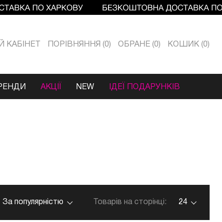
Й КАБIНЕТ
ПОРІВНЯННЯ
0
ОБРАНЕ
0
КОШИК
0
РЕНДИ
АКЦІЇ
NEW
ІДЕЇ ПОДАРУНКІВ
За популярністю
Товарів на сторінці:
24