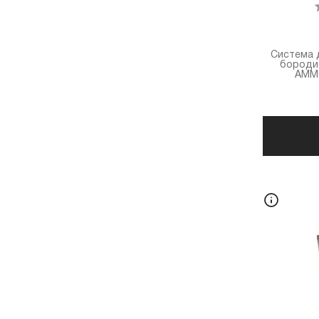
Система 
бороди
AMMO