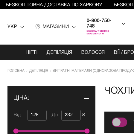
0-800-750-
748
УКР
МАГАЗИНИ
БЕЗКОШТОВНО З
МОБІЛЬНОГО
НІГТІ
ДЕПІЛЯЦІЯ
ВОЛОССЯ
ВІЇ / БР
ГОЛОВНА
ДЕПІЛЯЦІЯ
ВИТРАТНІ МАТЕРІАЛИ (ОДНОРАЗОВА ПРОДУК
ЧОХЛ
ЦІНА:
Від
До
₴