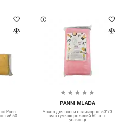
PANNI MLADA
ої Panni
Чохол для ванни педикюрної 50*70
жовтий 50
см з гумкою рожевий 50 шт в
упаковці