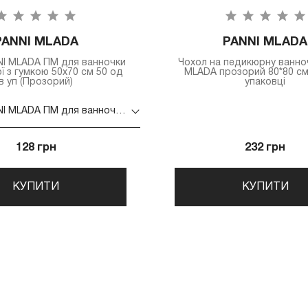
PANNI MLADA
PANNI MLADA
NI MLADA ПМ для ванночки
Чохол на педикюрну ванно
 з гумкою 50х70 см 50 од
MLADA прозорий 80*80 см
в уп (Прозорий)
упаковці
Чохол PANNI MLADA ПМ для ванночки педикюрної з гумкою 50х70 см 50 од в уп (Прозорий)
128 грн
232 грн
КУПИТИ
КУПИТИ