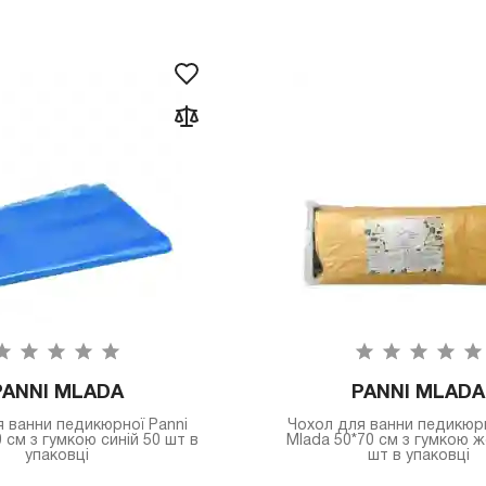
PANNI MLADA
PANNI MLADA
 ванни педикюрної Panni
Чохол для ванни педикюрн
 см з гумкою синій 50 шт в
Mlada 50*70 см з гумкою 
упаковці
шт в упаковці