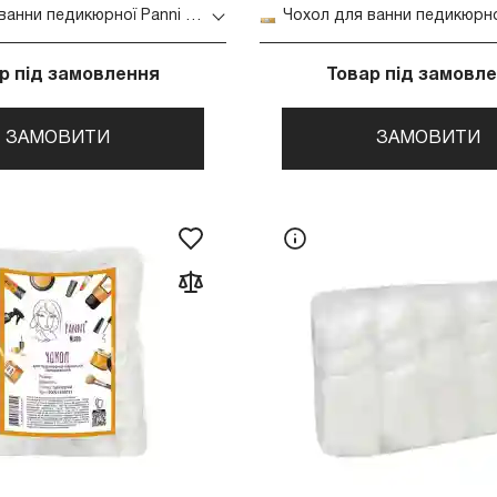
Чохол для ванни педикюрної Panni Mlada 50*70 см з гумкою синій 50 шт в упаковці
р під замовлення
Товар під замовл
ЗАМОВИТИ
ЗАМОВИТИ