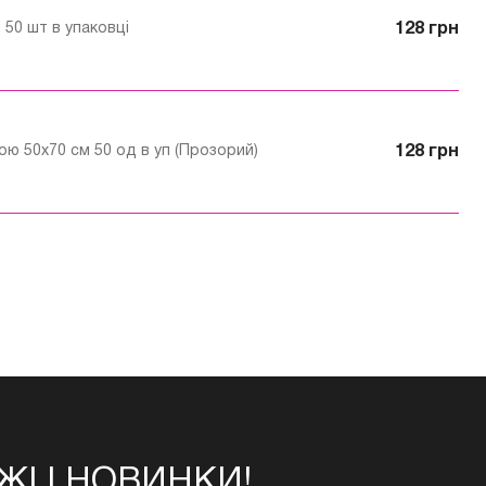
 50 шт в упаковці
128 грн
ю 50х70 см 50 од в уп (Прозорий)
128 грн
І І НОВИНКИ!