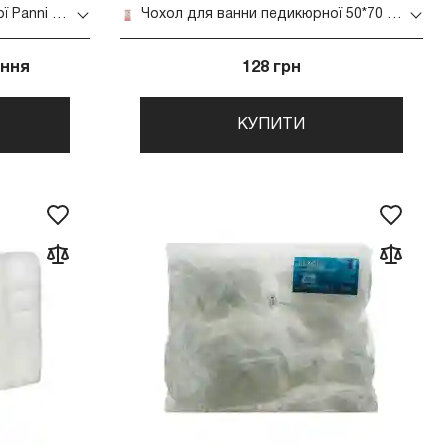
Чохол для ванни педикюрної Panni Mlada 50*70 см з гумкою жовтий 50 шт в упаковці
Чохол для ванни педикюрної 50*70 см з гумкою рожевий 50 шт в упаковці
ення
128 грн
КУПИТИ