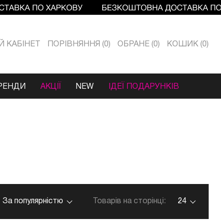
Й КАБIНЕТ
ПОРІВНЯННЯ
0
ОБРАНЕ
0
КОШИК
0
РЕНДИ
АКЦІЇ
NEW
ІДЕЇ ПОДАРУНКІВ
За популярністю
Товарів на сторінці:
24