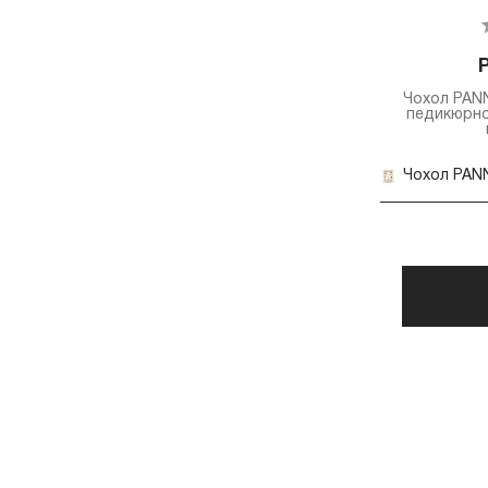
Чохол PAN
педикюрної