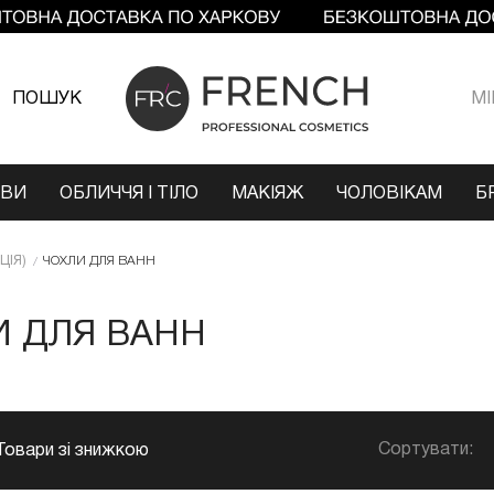
ПОШУК
МI
ОВИ
ОБЛИЧЧЯ І ТІЛО
МАКІЯЖ
ЧОЛОВІКАМ
Б
ЦІЯ)
ЧОХЛИ ДЛЯ ВАНН
И ДЛЯ ВАНН
Сортувати:
Товари зі знижкою