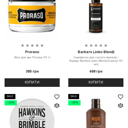
Proraso
Barbers (Joko Blend)
Віск для вус Proraso (15 г)
Сироватка для густоти волосся і
бороди Barbers (Joko Blend) (Capixyl 50
мл)
385 грн
498 грн
КУПИТИ
КУПИТИ
SALE
SALE
- 20%
- 20%