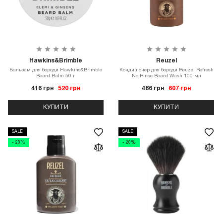
Hawkins&Brimble
Reuzel
Бальзам для бороди Hawkins&Brimble
Кондиціонер для бороди Reuzel Refresh
Beard Balm 50 г
No Rinse Beard Wash 100 мл
416 грн
520 грн
486 грн
607 грн
КУПИТИ
КУПИТИ
SALE
SALE
- 20%
- 20%