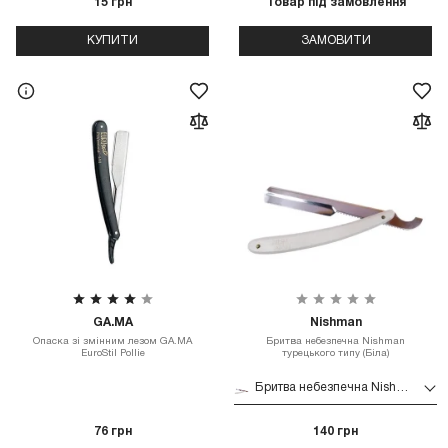
15 грн
Товар під замовлення
КУПИТИ
ЗАМОВИТИ
GA.MA
Nishman
Опаска зі змінним лезом GA.MA
Бритва небезпечна Nishman
EuroStil Pollie
турецького типу (Біла)
Бритва небезпечна Nishman турецького типу (Біла)
76 грн
140 грн