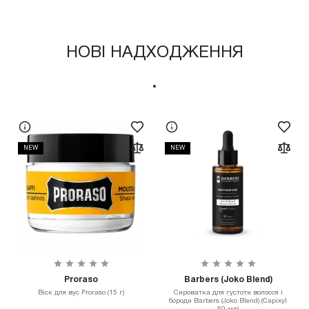
НОВІ НАДХОДЖЕННЯ
NEW
NEW
Proraso
Barbers (Joko Blend)
Віск для вус Proraso (15 г)
Сироватка для густоти волосся і
бороди Barbers (Joko Blend) (Capixyl