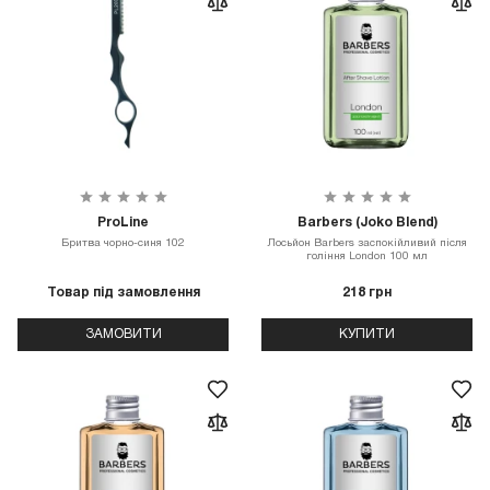
ProLine
Barbers (Joko Blend)
Бритва чорно-синя 102
Лосьйон Barbers заспокійливий після
гоління London 100 мл
Товар під замовлення
218 грн
ЗАМОВИТИ
КУПИТИ