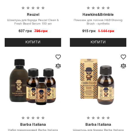
Reuzel
Hawkins&Brimble
Шампунь для бороди Reuzel Clean &
Помазок для гоління H&B Shaving
Fresh Beard Serum 100 мл
Brush - synthetic
637 грн
796 грн
915 грн
1 144 грн
КУПИТИ
КУПИТИ
Barba Italiana
Barba Italiana
Набір подарунковий Barba Italiana
Шампунь для бороди Barba Italiana