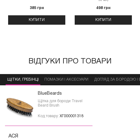
50 мл)
385 грн
498 грн
КУПИТИ
КУПИТИ
ВІДГУКИ ПРО ТОВАРИ
ЩІТКИ, ГРЕБІНЦІ
ПОМАЗКИ І АКСЕСУАРИ
ДОГЛЯД ЗА БОРОДОЮ І
BlueBeards
Щітка для бороди Travel
Beard Brush
Код товару:
ХГ000001318
АСЯ