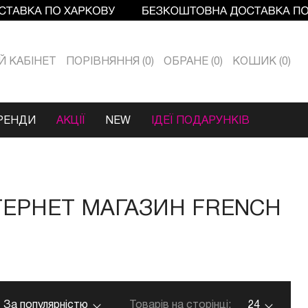
Й КАБIНЕТ
ПОРІВНЯННЯ
0
ОБРАНЕ
0
КОШИК
0
РЕНДИ
АКЦІЇ
NEW
ІДЕЇ ПОДАРУНКІВ
ТЕРНЕТ МАГАЗИН FRENCH
За популярністю
Товарів на сторінці:
24