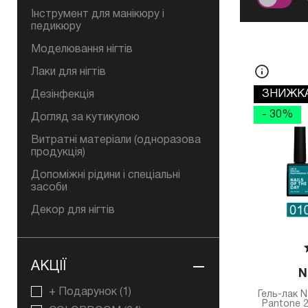
Інструмент для манікюру і
педикюру
Моделювання нігтів
Лаки для нігтів
ЗНИЖКА
Дезінфекція
- 30%
Догляд за кутикулою
Витратні матеріали (одноразова
продукція)
Допоміжні рідини і спеціальні
засоби
Декор для нігтів
АКЦІЇ
N
+ Подарунок
(1)
Гель-лак N
Pantone 2