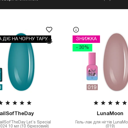
 ДІЄ НА ЧОРНУ ТАРУ
ЗНИЖКА
- 30%
ailSofTheDay
LunaMoon
ailSofTheDay Let`s Special
Гель-лак для нігтів LunaM
024 10 мл (10 бірюзовий)
(019)