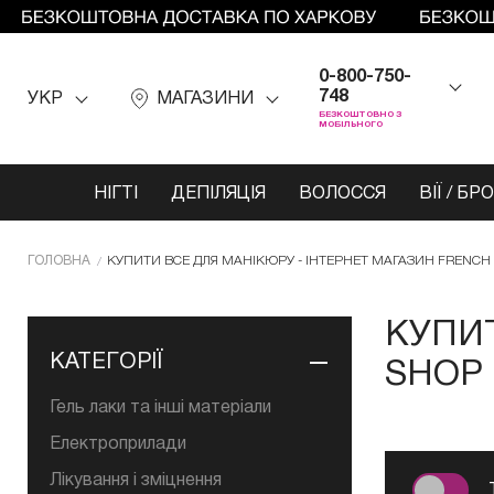
0-800-750-
748
УКР
МАГАЗИНИ
БЕЗКОШТОВНО З
МОБІЛЬНОГО
НІГТІ
ДЕПІЛЯЦІЯ
ВОЛОССЯ
ВІЇ / БР
ГОЛОВНА
КУПИТИ ВСЕ ДЛЯ МАНІКЮРУ - ІНТЕРНЕТ МАГАЗИН FRENCH
КУПИТ
КАТЕГОРІЇ
SHOP
Гель лаки та інші матеріали
Електроприлади
Лікування і зміцнення