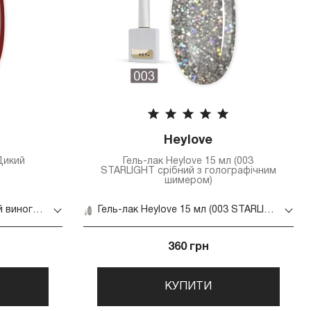
Heylove
Дикий
Гель-лак Heylove 15 мл (003
STARLIGHT срібний з голографічним
шимером)
Гель-лак DA_23 14 мл (Дикий виноград)
Гель-лак Heylove 15 мл (003 STARLIGHT срібний з голографічним шимером)
360 грн
КУПИТИ