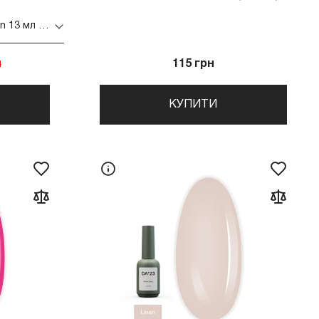
Гель-лак для нігтів LunaMoon 13 мл (019)
н
115 грн
КУПИТИ