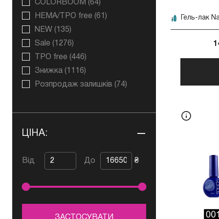
COLORBOOM
(64)
HEMA/TPO free
(61)
NEW
(135)
Sale
(1276)
1
TPO free
(446)
Знижка
(1116)
Розпродаж залишків
(74)
ЦІНА:
Від
До
₴
ЗАСТОСУВАТИ