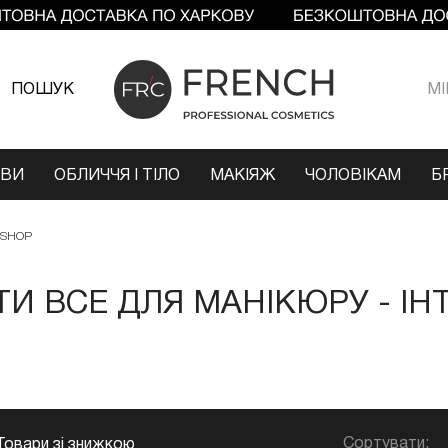
ПОШУК
МI
ОВИ
ОБЛИЧЧЯ І ТІЛО
МАКІЯЖ
ЧОЛОВІКАМ
Б
 SHOP
И ВСЕ ДЛЯ МАНІКЮРУ - ІН
Сортувати:
Товари зі знижкою