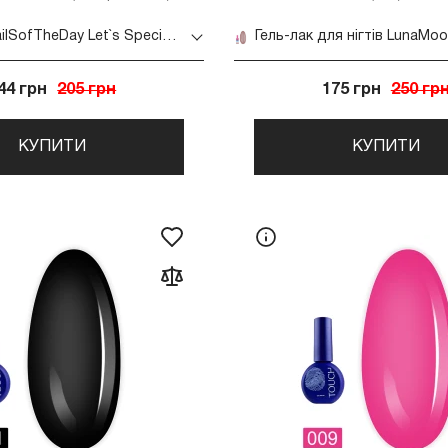
Гель-лак NailSofTheDay Let`s Special Pantone 2024 10 мл (10 бірюзовий)
44 грн
205 грн
175 грн
250 гр
КУПИТИ
КУПИТИ