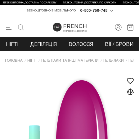
0-800-750-748
БЕЗКОШТОВНО З МОБІЛЬНОГО
НІГТІ
ДЕПІЛЯЦІЯ
ВОЛОССЯ
ВІЇ / БРОВИ
ГОЛОВНА
НІГТІ
ГЕЛЬ ЛАКИ ТА ІНШІ МАТЕРІАЛИ
ГЕЛЬ-ЛАКИ
ГЕЛЬ