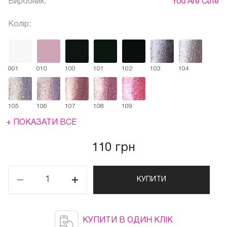
Виробник:
You Are Cute
Колір:
001
010
100
101
102
103
104
105
106
107
108
109
+ ПОКАЗАТИ ВСЕ
110 грн
КУПИТИ
КУПИТИ В ОДИН КЛІК