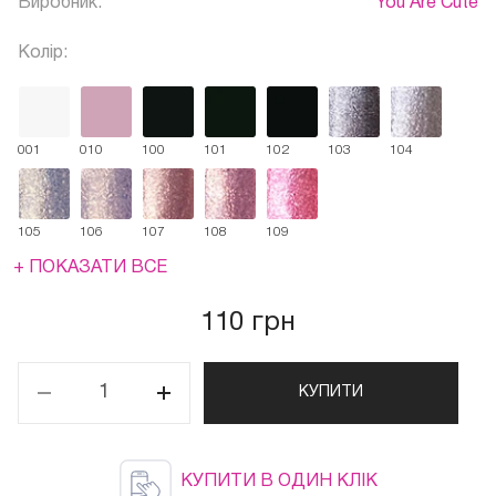
Виробник:
You Are Cute
Колір:
001
010
100
101
102
103
104
105
106
107
108
109
+ ПОКАЗАТИ ВСЕ
110 грн
КУПИТИ
КУПИТИ В ОДИН КЛІК