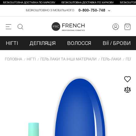
0-800-750-748
БЕЗКОШТОВНО З МОБІЛЬНОГО
НІГТІ
ДЕПІЛЯЦІЯ
ВОЛОССЯ
ВІЇ / БРОВИ
ГОЛОВНА
НІГТІ
ГЕЛЬ ЛАКИ ТА ІНШІ МАТЕРІАЛИ
ГЕЛЬ-ЛАКИ
ГЕЛЬ