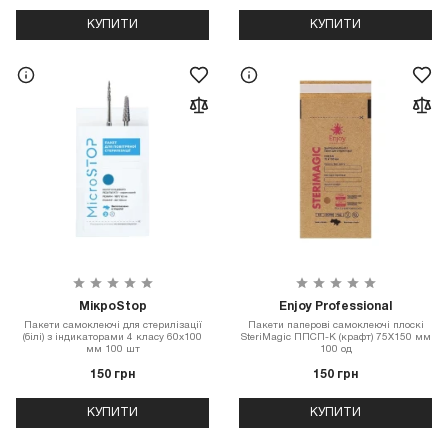
КУПИТИ
КУПИТИ
МікроStop
Enjoy Professional
Пакети самоклеючі для стерилізації
Пакети паперові самоклеючі плоскі
(білі) з індикаторами 4 класу 60х100
SteriMagiс ППСП-К (крафт) 75Х150 мм
мм 100 шт
100 од
150 грн
150 грн
КУПИТИ
КУПИТИ