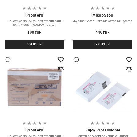
Prosteril
МікроStop
Пакети самоклеючі для стерилізації
Журнал Безпечного Майстра МікроStop
(білі) Prosteril 60х100 100 шт
130 грн
140 грн
КУПИТИ
КУПИТИ
Prosteril
Enjoy Professional
Пакети самоклеючі для стерилізації
Пакети паперові самоклеючі плоскі