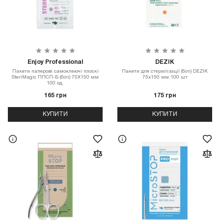
Enjoy Professional
DEZIK
Пакети паперові самоклеючі плоскі
Пакети для стерилізації (білі) DEZIK
SteriMagiс ППСП-Б (білі) 75Х150 мм
75х150 мм 100 шт
100 од.
165 грн
175 грн
КУПИТИ
КУПИТИ