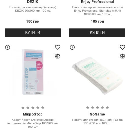
DEZIK
Enjoy Professional
Пакети для стерилізації (прозорі)
Пакети паперові самоклеючі плоскі
DEZIK 60х100 мм 100 од
Enjoy Professional SteriMagiс (білі)
100Х200 мм 100 од
180 грн
185 грн
КУПИТИ
КУПИТИ
МікроStop
NoName
Крафт-пакет для стерилізації
Пакети для стерилізації (біліі) Dezik
інструментів МікроStop 100/200 мм
100х200 мм 100 шт
100 шт