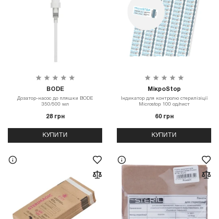
BODE
МікроStop
Дозатор-насос до пляшки BODE
Індикатор для контролю стерилізіції
350/500 мл
Microstop 100 од/лист
28 грн
60 грн
КУПИТИ
КУПИТИ