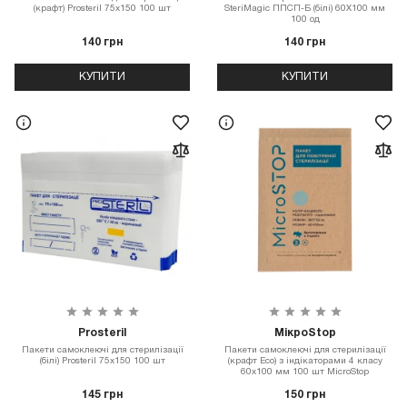
(крафт) Prosteril 75х150 100 шт
SteriMagiс ППСП-Б (білі) 60Х100 мм
100 од
140 грн
140 грн
КУПИТИ
КУПИТИ
Prosteril
МікроStop
Пакети самоклеючі для стерилізації
Пакети самоклеючі для стерилізації
(білі) Prosteril 75х150 100 шт
(крафт Eco) з індікаторами 4 класу
60х100 мм 100 шт MicroStop
145 грн
150 грн