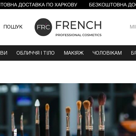
ПОШУК
МI
ОВИ
ОБЛИЧЧЯ І ТІЛО
МАКІЯЖ
ЧОЛОВІКАМ
Б