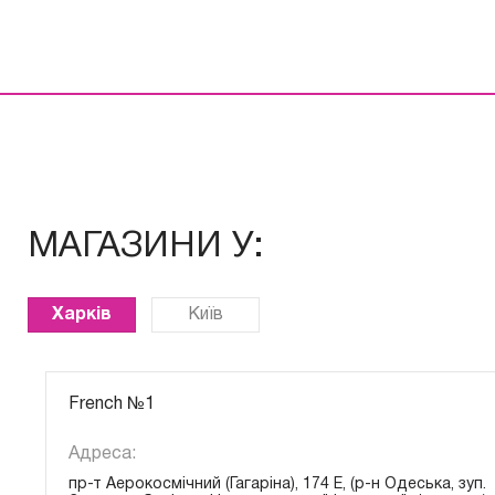
МАГАЗИНИ У:
Харків
Київ
French №1
Адреса:
пр-т Аерокосмічний (Гагаріна), 174 Е, (р-н Одеська, зуп.