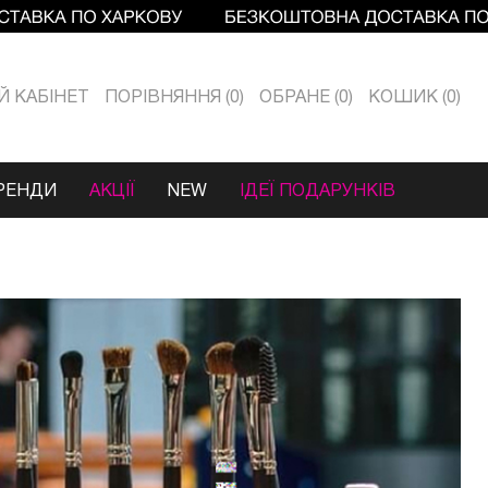
Й КАБIНЕТ
ПОРІВНЯННЯ
0
ОБРАНЕ
0
КОШИК
0
РЕНДИ
АКЦІЇ
NEW
ІДЕЇ ПОДАРУНКІВ