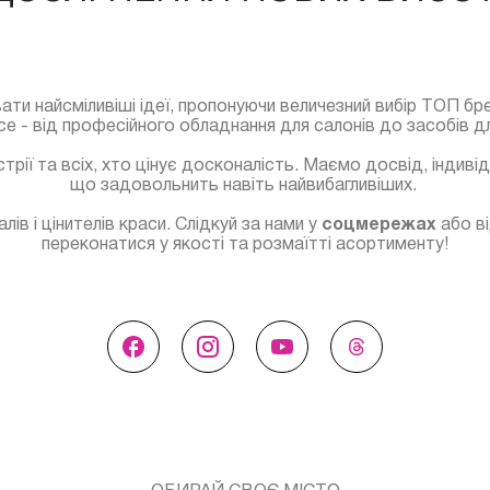
ти найсміливіші ідеї, пропонуючи величезний вибір ТОП брен
все - від професійного обладнання для салонів до засобів 
рії та всіх, хто цінує досконалість. Маємо досвід, індиві
що задовольнить навіть найвибагливіших.
ів і цінителів краси. Слідкуй за нами у
соцмережах
або в
переконатися у якості та розмаїтті асортименту!