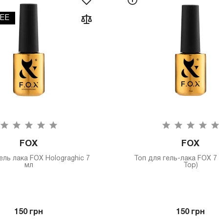
EE
FOX
FOX
ель лака FOX Holograghic 7
Топ для гель-лака FOX 7 
мл
Top)
150 грн
150 грн