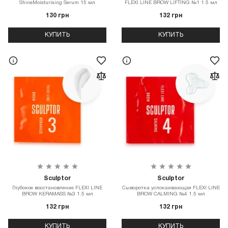
ShineMoisturising Serum 15 мл
FLEXI LINE BROW LIFTING №1 1.5 мл
130 грн
132 грн
КУПИТЬ
КУПИТЬ
Sculptor
Sculptor
Глубокое восстановление FLEXI LINE
Сыворотка успокаивающая FLEXI LINE
BROW KERAMASS №3 1.5 мл
BROW CALMING №4 1.5 мл
132 грн
132 грн
КУПИТЬ
КУПИТЬ