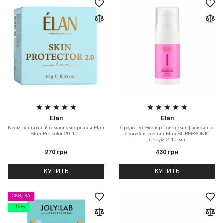
Elan
Elan
Крем защитный с маслом арганы Elan
Средство Эксперт-система флексинга
Skin Protector 20 10 г
бровей и ресниц Elan SUPERSONIC
Серум 2 10 мл
270 грн
430 грн
КУПИТЬ
КУПИТЬ
СКИДКА
- 15%