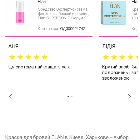
Elan
Elan
Средство Эксперт-система
Кре
флексинга бровей и ресниц
арга
Elan SUPERSONIC Серум 2 10
10 г
мл
Код товара:
ОД000024743
Код 
АНЯ
ЛІДІЯ
Ця система найкраща із усіх!
Крутий засіб! За
подразнень і зал
зволоженою.
Краска для бровей ELAN в Киеве, Харькове – выбор