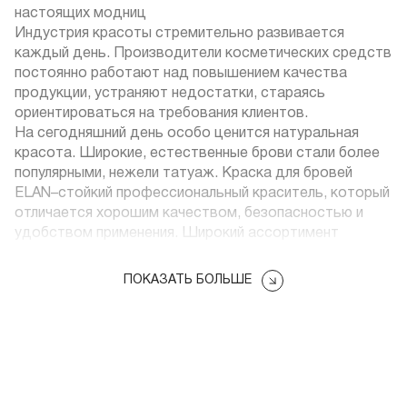
настоящих модниц
Индустрия красоты стремительно развивается
каждый день. Производители косметических средств
постоянно работают над повышением качества
продукции, устраняют недостатки, стараясь
ориентироваться на требования клиентов.
На сегодняшний день особо ценится натуральная
красота. Широкие, естественные брови стали более
популярными, нежели татуаж. Краска для бровей
ELAN–стойкий профессиональный краситель, который
отличается хорошим качеством, безопасностью и
удобством применения. Широкий ассортимент
продукции от данного производителя вы можете
найти на страницах интернет-магазина Френч
ПОКАЗАТЬ БОЛЬШЕ
(аппликатор, ложка мерная, тоник для снятия краски с
кожи).
Особенности профессиональной краски для бровей
Представленное средство сочетает в себе:
доработки предыдущих недостатков, а также учет
новых предпочтений мастеров салонов красоты и их