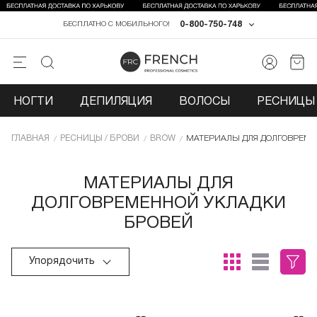
0-800-750-748
БЕСПЛАТНО С МОБИЛЬНОГО!
НОГТИ
ДЕПИЛЯЦИЯ
ВОЛОСЫ
РЕСНИЦЫ 
ГЛАВНАЯ
РЕСНИЦЫ / БРОВИ
BROW
МАТЕРИАЛЫ ДЛЯ ДОЛГОВРЕМЕ
МАТЕРИАЛЫ ДЛЯ
ДОЛГОВРЕМЕННОЙ УКЛАДКИ
БРОВЕЙ
Упорядочить