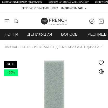
0-800-750-748
БЕСПЛАТНО С МОБИЛЬНОГО!
НОГТИ
ДЕПИЛЯЦИЯ
ВОЛОСЫ
РЕСНИЦЫ 
ГЛАВНАЯ
НОГТИ
ИНCТРУМЕНТ ДЛЯ МАНИКЮРА И ПЕДИКЮРА
ПИ
SALE
- 20%