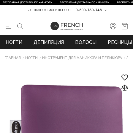
0-800-750-748
БЕСПЛАТНО С МОБИЛЬНОГО!
НОГТИ
ДЕПИЛЯЦИЯ
ВОЛОСЫ
РЕСНИЦЫ 
ГЛАВНАЯ
НОГТИ
ИНCТРУМЕНТ ДЛЯ МАНИКЮРА И ПЕДИКЮРА
АК