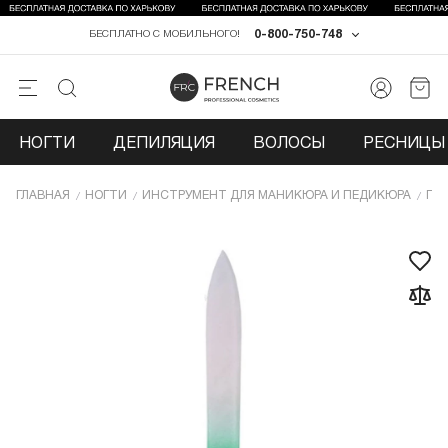
0-800-750-748
БЕСПЛАТНО С МОБИЛЬНОГО!
НОГТИ
ДЕПИЛЯЦИЯ
ВОЛОСЫ
РЕСНИЦЫ 
ГЛАВНАЯ
НОГТИ
ИНCТРУМЕНТ ДЛЯ МАНИКЮРА И ПЕДИКЮРА
ПИ