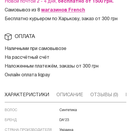
Новой почтой 2 - 4 дня,
бесплатно от 1500
грн.
Самовывоз из 8
магазинов French
Бесплатно курьером по Харькову, заказ от 300 грн
ОПЛАТА
Наличными при самовывозе
На рассчётный счёт
Наложенным платежём, заказы от 300 грн
Онлайн оплата liqpay
ХАРАКТЕРИСТИКИ
ОПИСАНИЕ
ОТЗЫВЫ (0)
В
ВОЛОС
Синтетика
БРЕНД
DA'23
СТРАНА ПРОИЗВОДИТЕЛЯ
Украина