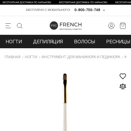
0-800-750-748
БЕСПЛАТНО С МОБИЛЬНОГО!
НОГТИ
ДЕПИЛЯЦИЯ
ВОЛОСЫ
РЕСНИЦЫ 
ГЛАВНАЯ
НОГТИ
ИНCТРУМЕНТ ДЛЯ МАНИКЮРА И ПЕДИКЮРА
КИ