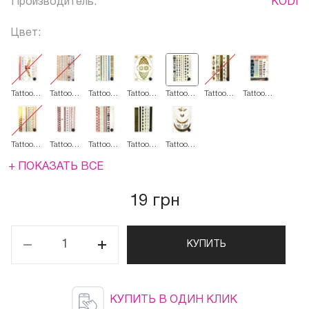
Производитель:
KODI
Цвет:
Tattoo
Tattoo
Tattoo
Tattoo
Tattoo
Tattoo
Tattoo
Style
Style
Style
Style
Style
Style
Style
0001
0005
0010
0015
0016
0018
0025
Tattoo
Tattoo
Tattoo
Tattoo
Tattoo
Style
Style
Style
Style
Style
0026
0027
0028
0031
0033
+ ПОКАЗАТЬ ВСЕ
19 грн
КУПИТЬ
КУПИТЬ В ОДИН КЛИК