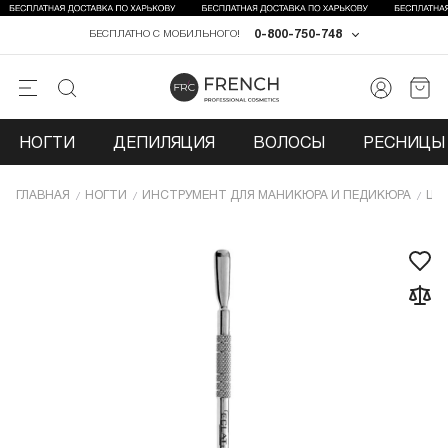
0-800-750-748
БЕСПЛАТНО С МОБИЛЬНОГО!
НОГТИ
ДЕПИЛЯЦИЯ
ВОЛОСЫ
РЕСНИЦЫ 
ГЛАВНАЯ
НОГТИ
ИНCТРУМЕНТ ДЛЯ МАНИКЮРА И ПЕДИКЮРА
ША