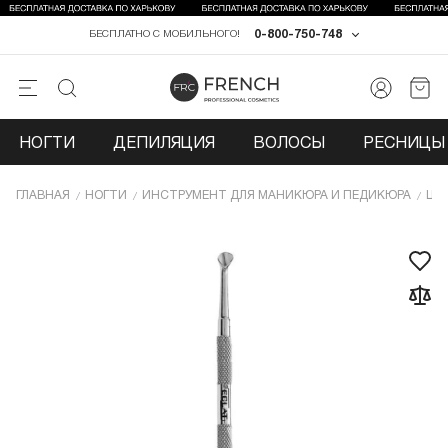
0-800-750-748
БЕСПЛАТНО С МОБИЛЬНОГО!
НОГТИ
ДЕПИЛЯЦИЯ
ВОЛОСЫ
РЕСНИЦЫ 
ГЛАВНАЯ
НОГТИ
ИНCТРУМЕНТ ДЛЯ МАНИКЮРА И ПЕДИКЮРА
ША