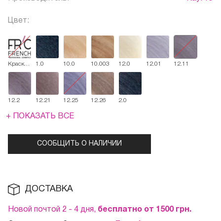
Цвет:
Краска-
1.0
10.0
10.003
12.0
12.01
12.11
крем
KayColor
для
волос
100 мл
12.2
12.21
12.25
12.26
2.0
+ ПОКАЗАТЬ ВСЕ
СООБЩИТЬ О НАЛИЧИИ
ДОСТАВКА
Новой почтой 2 - 4 дня,
бесплатно от 1500
грн.