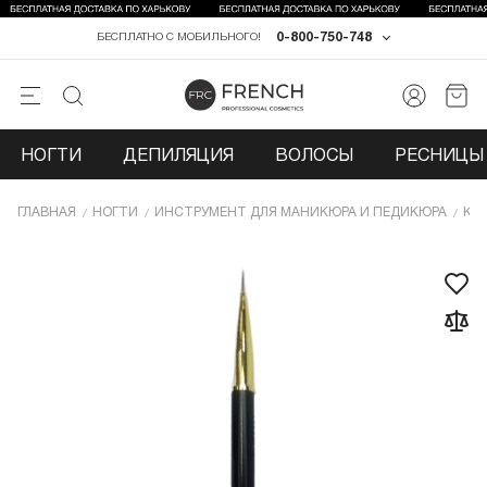
0-800-750-748
БЕСПЛАТНО С МОБИЛЬНОГО!
НОГТИ
ДЕПИЛЯЦИЯ
ВОЛОСЫ
РЕСНИЦЫ 
ГЛАВНАЯ
НОГТИ
ИНCТРУМЕНТ ДЛЯ МАНИКЮРА И ПЕДИКЮРА
КИ