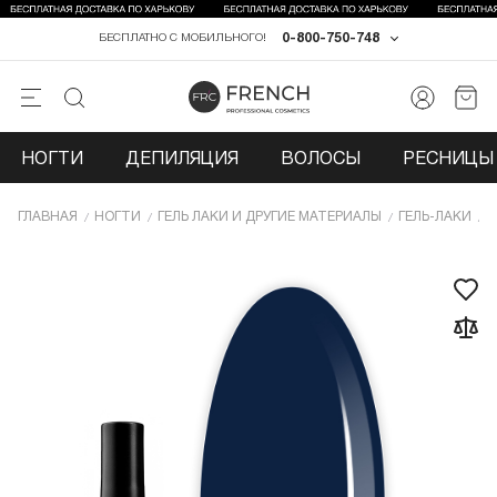
0-800-750-748
БЕСПЛАТНО С МОБИЛЬНОГО!
НОГТИ
ДЕПИЛЯЦИЯ
ВОЛОСЫ
РЕСНИЦЫ 
ГЛАВНАЯ
НОГТИ
ГЕЛЬ ЛАКИ И ДРУГИЕ МАТЕРИАЛЫ
ГЕЛЬ-ЛАКИ
Г