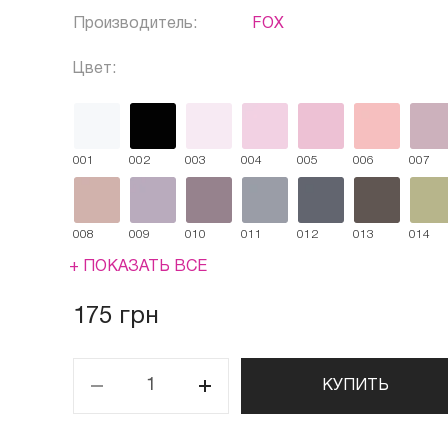
Производитель:
FOX
Цвет:
001
002
003
004
005
006
007
008
009
010
011
012
013
014
+ ПОКАЗАТЬ ВСЕ
175 грн
КУПИТЬ