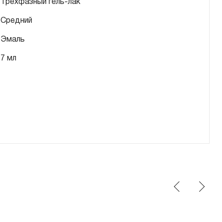
Трехфазный гель-лак
Средний
Эмаль
7 мл