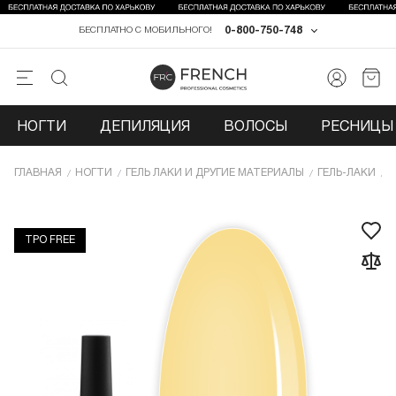
0-800-750-748
БЕСПЛАТНО С МОБИЛЬНОГО!
НОГТИ
ДЕПИЛЯЦИЯ
ВОЛОСЫ
РЕСНИЦЫ 
ГЛАВНАЯ
НОГТИ
ГЕЛЬ ЛАКИ И ДРУГИЕ МАТЕРИАЛЫ
ГЕЛЬ-ЛАКИ
Г
TPO FREE