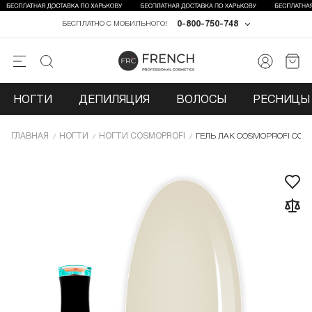
0-800-750-748
БЕСПЛАТНО С МОБИЛЬНОГО!
НОГТИ
ДЕПИЛЯЦИЯ
ВОЛОСЫ
РЕСНИЦЫ 
ГЛАВНАЯ
НОГТИ
НОГТИ COSMOPROFI
ГЕЛЬ ЛАК COSMOPROFI COLOR