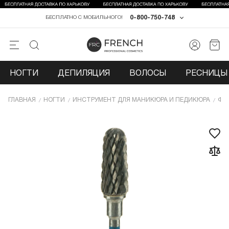
0-800-750-748
БЕСПЛАТНО С МОБИЛЬНОГО!
НОГТИ
ДЕПИЛЯЦИЯ
ВОЛОСЫ
РЕСНИЦЫ 
ГЛАВНАЯ
НОГТИ
ИНCТРУМЕНТ ДЛЯ МАНИКЮРА И ПЕДИКЮРА
ФР