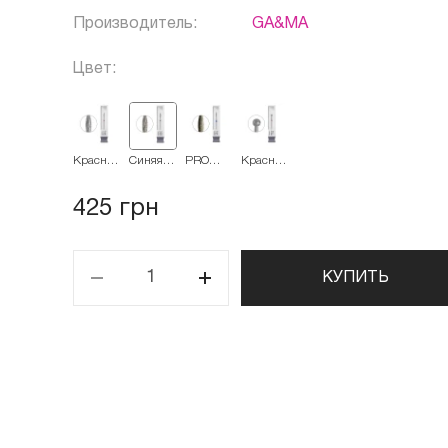
Производитель:
GA&MA
Цвет:
Красная
Синяя
PRO
Красная
Пламя
Пламя
Синяя
шар 4.0
2.3
2.3
Пламя
2.3
425 грн
КУПИТЬ