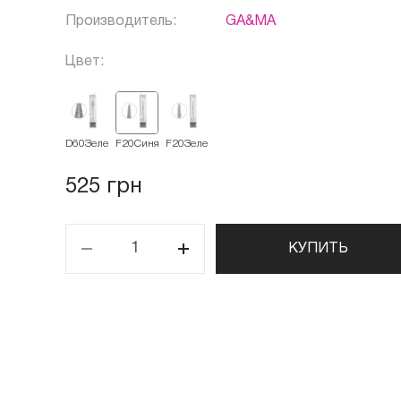
Производитель:
GA&MA
Цвет:
D60Зеленая
F20Синяя
F20Зеленая
525 грн
КУПИТЬ