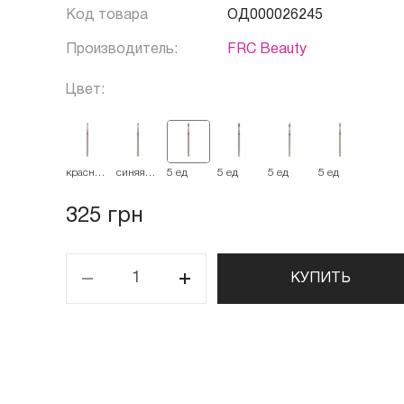
Код товара
ОД000026245
Производитель:
FRC Beauty
Цвет:
красная
синяя
5 ед
5 ед
5 ед
5 ед
514.016
524.016
325 грн
КУПИТЬ