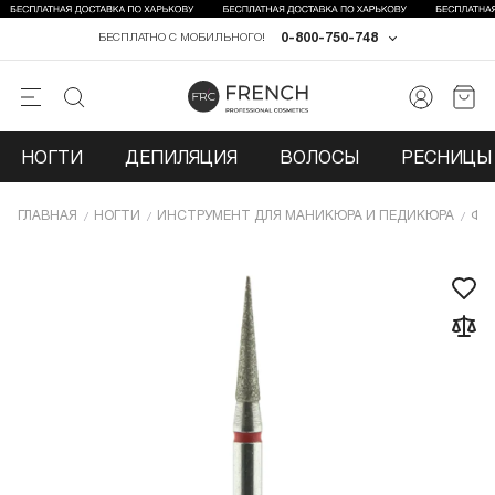
0-800-750-748
БЕСПЛАТНО С МОБИЛЬНОГО!
НОГТИ
ДЕПИЛЯЦИЯ
ВОЛОСЫ
РЕСНИЦЫ 
ГЛАВНАЯ
НОГТИ
ИНCТРУМЕНТ ДЛЯ МАНИКЮРА И ПЕДИКЮРА
ФР