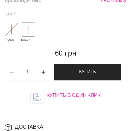
Производитель:
FRC Beauty
Цвет:
Фреза
красная
French
514.021
Алмазная
Конус
60 грн
заостренный
166
КУПИТЬ
КУПИТЬ В ОДИН КЛИК
ДОСТАВКА