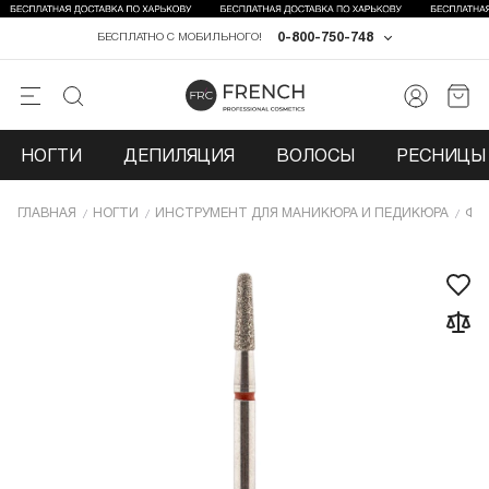
0-800-750-748
БЕСПЛАТНО С МОБИЛЬНОГО!
НОГТИ
ДЕПИЛЯЦИЯ
ВОЛОСЫ
РЕСНИЦЫ 
ГЛАВНАЯ
НОГТИ
ИНCТРУМЕНТ ДЛЯ МАНИКЮРА И ПЕДИКЮРА
ФР