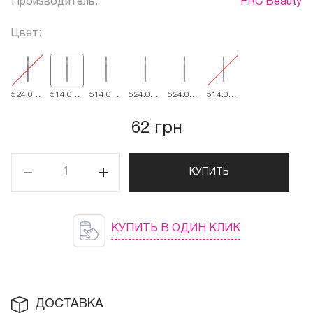
Производитель:
FRC Beauty
Цвет:
524.018
514.023
514.018
524.023
524.021
514.021
синяя
красная
красная
синяя
синяя
красная
62 грн
КУПИТЬ
КУПИТЬ В ОДИН КЛИК
ДОСТАВКА