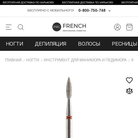
0-800-750-748
БЕСПЛАТНО С МОБИЛЬНОГО!
НОГТИ
ДЕПИЛЯЦИЯ
ВОЛОСЫ
РЕСНИЦЫ 
ГЛАВНАЯ
НОГТИ
ИНCТРУМЕНТ ДЛЯ МАНИКЮРА И ПЕДИКЮРА
ФР