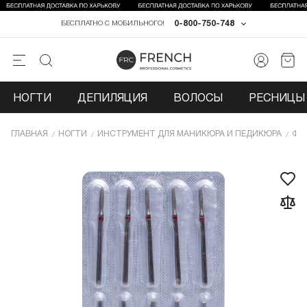
0-800-750-748
БЕСПЛАТНО С МОБИЛЬНОГО!
НОГТИ
ДЕПИЛЯЦИЯ
ВОЛОСЫ
РЕСНИЦЫ 
ГЛАВНАЯ
НОГТИ
ИНCТРУМЕНТ ДЛЯ МАНИКЮРА И ПЕДИКЮРА
ФР