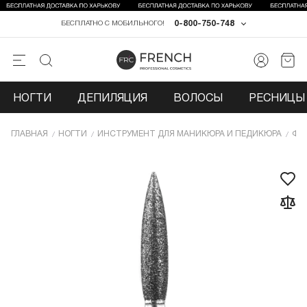
0-800-750-748
БЕСПЛАТНО С МОБИЛЬНОГО!
НОГТИ
ДЕПИЛЯЦИЯ
ВОЛОСЫ
РЕСНИЦЫ 
ГЛАВНАЯ
НОГТИ
ИНCТРУМЕНТ ДЛЯ МАНИКЮРА И ПЕДИКЮРА
ФР