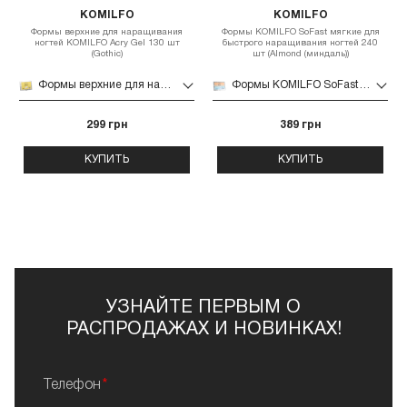
KOMILFO
KOMILFO
Формы верхние для наращивания
Формы KOMILFO SoFast мягкие для
ногтей KOMILFO Acry Gel 130 шт
быстрого наращивания ногтей 240
(Gothic)
шт (Almond (миндаль))
Формы верхние для наращивания ногтей KOMILFO Acry Gel 130 шт (Gothic)
Формы KOMILFO SoFast мягкие для быстрого наращивания ногтей 240 шт (Almond (миндаль))
299 грн
389 грн
КУПИТЬ
КУПИТЬ
УЗНАЙТЕ ПЕРВЫМ О
РАСПРОДАЖАХ И НОВИНКАХ!
Телефон