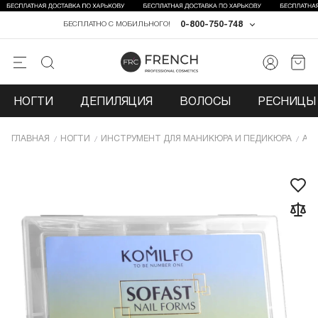
0-800-750-748
БЕСПЛАТНО С МОБИЛЬНОГО!
НОГТИ
ДЕПИЛЯЦИЯ
ВОЛОСЫ
РЕСНИЦЫ 
ГЛАВНАЯ
НОГТИ
ИНCТРУМЕНТ ДЛЯ МАНИКЮРА И ПЕДИКЮРА
АК