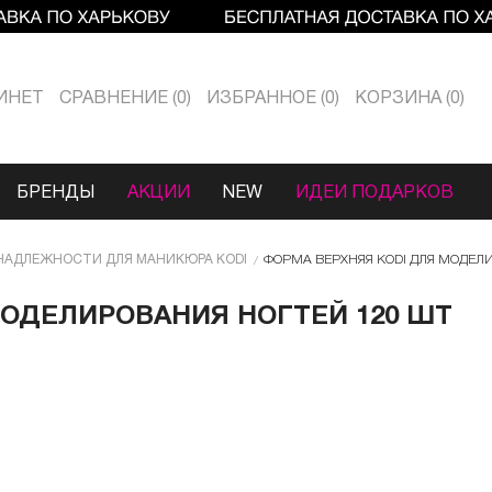
ИНЕТ
СРАВНЕНИЕ
0
ИЗБРАННОЕ
0
КОРЗИНА
0
БРЕНДЫ
АКЦИИ
NEW
ИДЕИ ПОДАРКОВ
НАДЛЕЖНОСТИ ДЛЯ МАНИКЮРА KODI
ФОРМА ВЕРХНЯЯ KODI ДЛЯ МОДЕЛИ
МОДЕЛИРОВАНИЯ НОГТЕЙ 120 ШТ