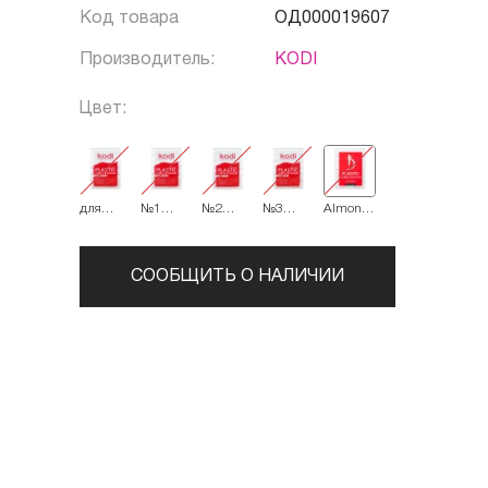
Код товара
ОД000019607
Производитель:
KODI
Цвет:
для
№1
№2
№3
Almond
моделирования
Medium
Small
Large
(миндаль
ногтей
Curve
Curve
Curve
120 шт
СООБЩИТЬ О НАЛИЧИИ