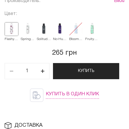
Производитель:
Bilou
Цвет:
Flashy
Spring
Solitude
No-Hug
Bloomy
Fruity
Flower
Meadow
Suits Me
Zone
Breeze
Fresh
265 грн
КУПИТЬ
КУПИТЬ В ОДИН КЛИК
ДОСТАВКА