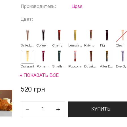
Производитель:
Lipss
Цвет:
Salted
Coffee
Cherry
Lemon
Kyiv
Fig
Clear
Caramel
Sorbet
cake
Croissant
Pomegranate
Smells
Popcorn
Dubai
Alter Ego
Bye By
Wine
like
Chocolate
(красный
Stress
money
с
+ ПОКАЗАТЬ ВСЕ
блестками
520 грн
КУПИТЬ