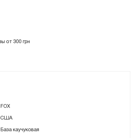
ы от 300 грн
FOX
США
База каучуковая