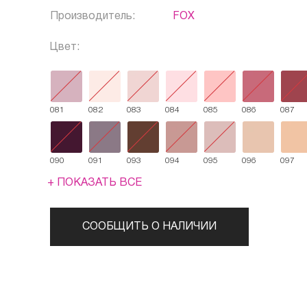
Производитель:
FOX
Цвет:
081
082
083
084
085
086
087
090
091
093
094
095
096
097
+ ПОКАЗАТЬ ВСЕ
СООБЩИТЬ О НАЛИЧИИ