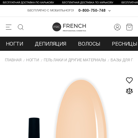
0-800-750-748
БЕСПЛАТНО С МОБИЛЬНОГО!
НОГТИ
ДЕПИЛЯЦИЯ
ВОЛОСЫ
РЕСНИЦЫ 
ГЛАВНАЯ
НОГТИ
ГЕЛЬ ЛАКИ И ДРУГИЕ МАТЕРИАЛЫ
БАЗЫ ДЛЯ ГЕЛ